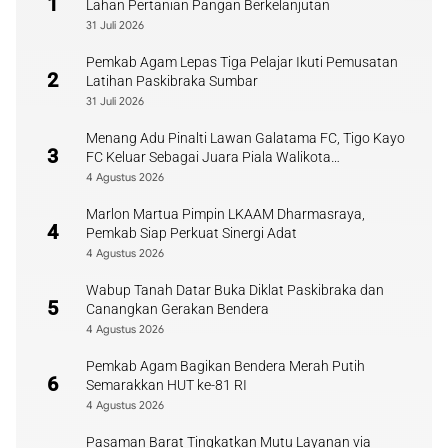
1
Lahan Pertanian Pangan Berkelanjutan
31 Juli 2026
Pemkab Agam Lepas Tiga Pelajar Ikuti Pemusatan
2
Latihan Paskibraka Sumbar
31 Juli 2026
Menang Adu Pinalti Lawan Galatama FC, Tigo Kayo
3
FC Keluar Sebagai Juara Piala Walikota
Payakumbuh
4 Agustus 2026
Marlon Martua Pimpin LKAAM Dharmasraya,
4
Pemkab Siap Perkuat Sinergi Adat
4 Agustus 2026
Wabup Tanah Datar Buka Diklat Paskibraka dan
5
Canangkan Gerakan Bendera
4 Agustus 2026
Pemkab Agam Bagikan Bendera Merah Putih
6
Semarakkan HUT ke-81 RI
4 Agustus 2026
Pasaman Barat Tingkatkan Mutu Layanan via