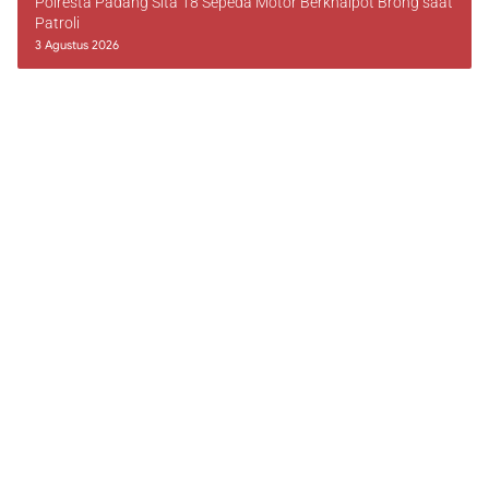
Polresta Padang Sita 18 Sepeda Motor Berknalpot Brong saat
Patroli
3 Agustus 2026