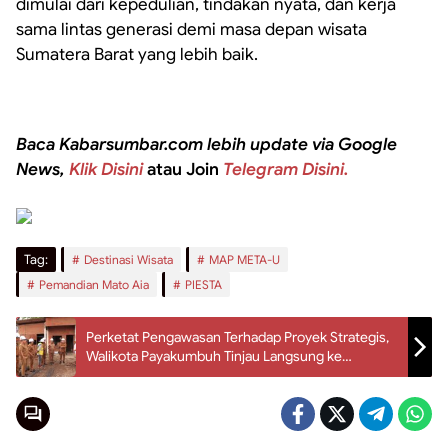
dimulai dari kepedulian, tindakan nyata, dan kerja
sama lintas generasi demi masa depan wisata
Sumatera Barat yang lebih baik.
Baca Kabarsumbar.com lebih update via Google
News,
Klik Disini
atau Join
Telegram Disini.
Tag:
Destinasi Wisata
MAP META-U
Pemandian Mato Aia
PIESTA
Perketat Pengawasan Terhadap Proyek Strategis,
Walikota Payakumbuh Tinjau Langsung ke
Lapangan