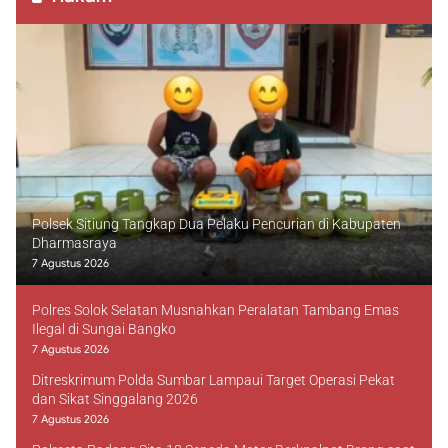
Polsek Sitiung Tangkap Dua Pelaku Pencurian di Kabupaten
Dharmasraya
7 Agustus 2026
Polres Solok Selatan Musnahkan Peralatan Tambang Emas
Ilegal di Sungai Bangko
7 Agustus 2026
Ditreskrimum Polda Sumbar Lampaui Target Operasi Pekat
dan Sikat Singgalang 2026
7 Agustus 2026