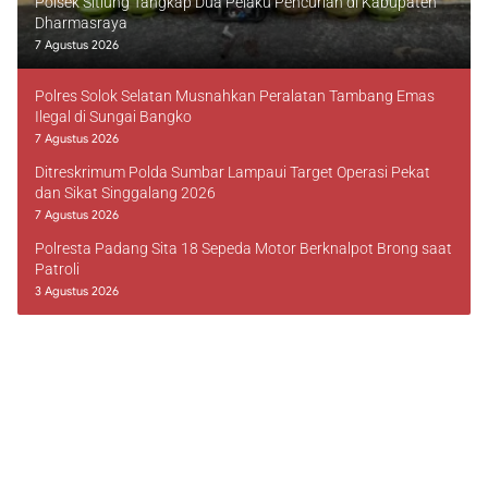
Polsek Sitiung Tangkap Dua Pelaku Pencurian di Kabupaten
Dharmasraya
7 Agustus 2026
Polres Solok Selatan Musnahkan Peralatan Tambang Emas
Ilegal di Sungai Bangko
7 Agustus 2026
Ditreskrimum Polda Sumbar Lampaui Target Operasi Pekat
dan Sikat Singgalang 2026
7 Agustus 2026
Polresta Padang Sita 18 Sepeda Motor Berknalpot Brong saat
Patroli
3 Agustus 2026