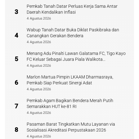
Pemkab Tanah Datar Perluas Kerja Sama Antar
3
Daerah Kendalikan Inflasi
4 Agustus 2026
Wabup Tanah Datar Buka Diklat Paskibraka dan
4
Canangkan Gerakan Bendera
4 Agustus 2026
Menang Adu Pinalti Lawan Galatama FC, Tigo Kayo
5
FC Keluar Sebagai Juara Piala Walikota
Payakumbuh
4 Agustus 2026
Marlon Martua Pimpin LKAAM Dharmasraya,
6
Pemkab Siap Perkuat Sinergi Adat
4 Agustus 2026
Pemkab Agam Bagikan Bendera Merah Putih
7
Semarakkan HUT ke-81 RI
4 Agustus 2026
Pasaman Barat Tingkatkan Mutu Layanan via
8
Sosialisasi Akreditasi Perpustakaan 2026
4 Agustus 2026