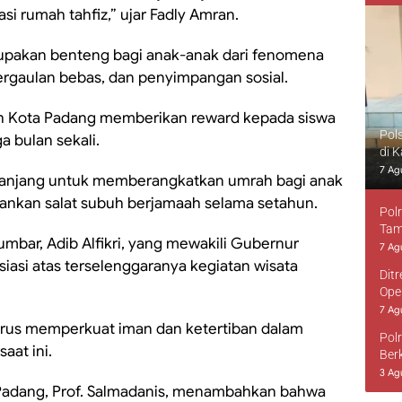
tasi rumah tahfiz,” ujar Fadly Amran.
upakan benteng bagi anak-anak dari fenomena
ergaulan bebas, dan penyimpangan sosial.
ah Kota Padang memberikan reward kepada siswa
Pol
ga bulan sekali.
di 
7 Ag
a panjang untuk memberangkatkan umrah bagi anak
lankan salat subuh berjamaah selama setahun.
Pol
Tam
Sumbar, Adib Alfikri, yang mewakili Gubernur
7 Ag
asi atas terselenggaranya kegiatan wisata
Dit
Ope
7 Ag
erus memperkuat iman dan ketertiban dalam
Pol
aat ini.
Ber
3 Ag
Padang, Prof. Salmadanis, menambahkan bahwa