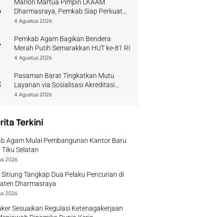
Marlon Martua Pimpin LKAAM
6
Dharmasraya, Pemkab Siap Perkuat
Sinergi Adat
4 Agustus 2026
Pemkab Agam Bagikan Bendera
7
Merah Putih Semarakkan HUT ke-81 RI
4 Agustus 2026
Pasaman Barat Tingkatkan Mutu
8
Layanan via Sosialisasi Akreditasi
Perpustakaan 2026
4 Agustus 2026
rita Terkini
b Agam Mulai Pembangunan Kantor Baru
 Tiku Selatan
us 2026
 Sitiung Tangkap Dua Pelaku Pencurian di
aten Dharmasraya
us 2026
ker Sesuaikan Regulasi Ketenagakerjaan