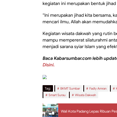
kegiatan ini merupakan bentuk jiha
“Ini merupakan jihad kita bersama, 
mencari ilmu, Allah akan memudahkan 
Kegiatan wisata dakwah yang rutin be
mampu mempererat silaturahmi anta
menjadi sarana syiar Islam yang efek
Baca Kabarsumbar.com lebih updat
Disini.
Tag:
BKMT Sumbar
Fadly Amran
Smart Surau
Wisata Dakwah
Wali Kota Padang Lepas Ribuan Pe