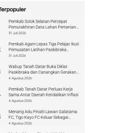
Terpopuler
Pemkab Solok Selatan Percepat
1
Pemutakhiran Data Lahan Pertanian
Pangan Berkelanjutan
31 Juli 2026
Pemkab Agam Lepas Tiga Pelajar Ikuti
2
Pemusatan Latihan Paskibraka
Sumbar
31 Juli 2026
Wabup Tanah Datar Buka Diklat
3
Paskibraka dan Canangkan Gerakan
Bendera
4 Agustus 2026
Pemkab Tanah Datar Perluas Kerja
4
Sama Antar Daerah Kendalikan Inflasi
4 Agustus 2026
Menang Adu Pinalti Lawan Galatama
5
FC, Tigo Kayo FC Keluar Sebagai
Juara Piala Walikota Payakumbuh
4 Agustus 2026