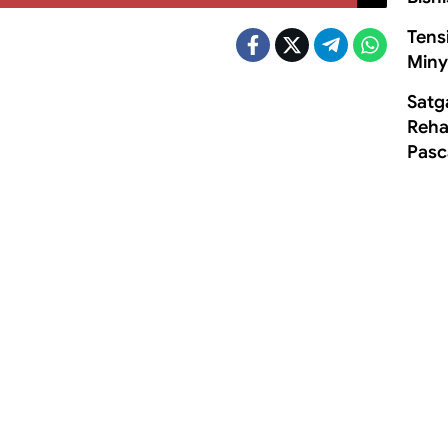
Tens
Miny
Satg
Rehab
Pasc