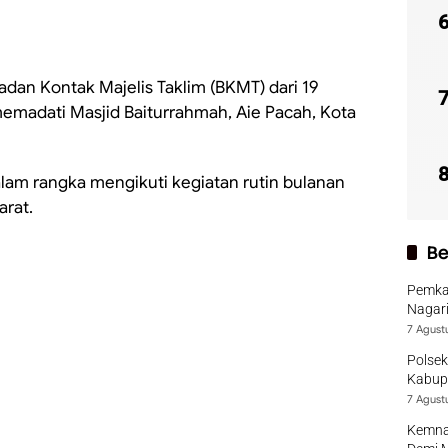
dan Kontak Majelis Taklim (BKMT) dari 19
emadati Masjid Baiturrahmah, Aie Pacah, Kota
lam rangka mengikuti kegiatan rutin bulanan
rat.
Be
Pemka
Nagari
7 Agust
Polsek
Kabup
7 Agust
Kemna