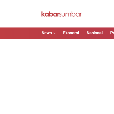
Langsung
ke
konten
News
Ekonomi
Nasional
P