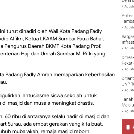
Demi 
7 Agust
Polres
Tamban
7 Agust
i turut dihadiri oleh Wali Kota Padang Fadly
Satgas
dib Alfikri, Ketua LKAAM Sumbar Fauzi Bahar,
Infras
ua Pengurus Daerah BKMT Kota Padang Prof.
7 Agust
enterian Haji dan Umrah Sumbar M. Rifki yang
Ditres
Pekat 
7 Agust
ota Padang Fadly Amran memaparkan keberhasilan
Ditlan
au.
UNP T
7 Agust
igulirkan, antusiasme siswa sekolah untuk
Tanah 
di masjid dan musala meningkat drastis.
Melalu
7 Agust
ah, 60 ribu di antaranya selalu hadir di masjid dan
art Surau, ada empat gerakan yang kita buat,
subuh mubarakah, remaja masjid reborn,