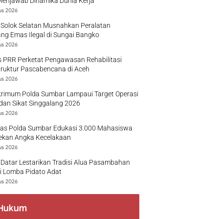
Menjawab Dinamika Dunia Kerja
us 2026
 Solok Selatan Musnahkan Peralatan
g Emas Ilegal di Sungai Bangko
us 2026
 PRR Perketat Pengawasan Rehabilitasi
truktur Pascabencana di Aceh
us 2026
krimum Polda Sumbar Lampaui Target Operasi
dan Sikat Singgalang 2026
us 2026
tas Polda Sumbar Edukasi 3.000 Mahasiswa
ekan Angka Kecelakaan
us 2026
Datar Lestarikan Tradisi Alua Pasambahan
i Lomba Pidato Adat
us 2026
Hukum