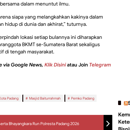
d bersama dalam menuntut ilmu.
karena siapa yang melangkahkan kakinya dalam
hidup di dunia dan akhirat,” tuturnya.
rpindah lokasi setiap bulannya ini diharapkan
ranggota BKMT se-Sumatera Barat sekaligus
tif di tengah masyarakat.
e via Google News,
Klik Disini
atau Join
Telegram
Kota Padang
Masjid Baiturrahmah
Pemko Padang
Kemn
Kete
serta Bhayangkara Run Polresta Padang 2026
Bisn