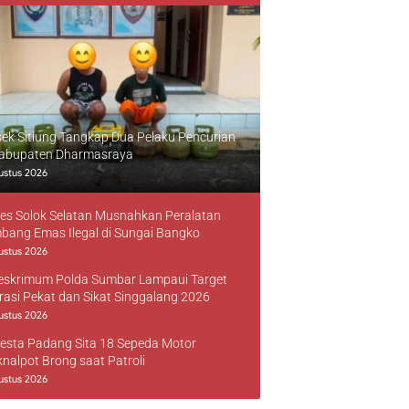
sek Sitiung Tangkap Dua Pelaku Pencurian
Kabupaten Dharmasraya
ustus 2026
res Solok Selatan Musnahkan Peralatan
bang Emas Ilegal di Sungai Bangko
ustus 2026
reskrimum Polda Sumbar Lampaui Target
rasi Pekat dan Sikat Singgalang 2026
ustus 2026
resta Padang Sita 18 Sepeda Motor
knalpot Brong saat Patroli
ustus 2026