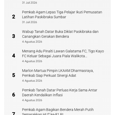
31 Juli 2026
Pemkab Agam Lepas Tiga Pelajar Ikuti Pemusatan
2
Latihan Paskibraka Sumbar
31 Juli 2026
Wabup Tanah Datar Buka Diklat Paskibraka dan
3
Canangkan Gerakan Bendera
4 Agustus 2026
Menang Adu Pinalti Lawan Galatama FC, Tigo Kayo
4
FC Keluar Sebagai Juara Piala Walikota
Payakumbuh
4 Agustus 2026
Marlon Martua Pimpin LKAAM Dharmasraya,
5
Pemkab Siap Perkuat Sinergi Adat
4 Agustus 2026
Pemkab Tanah Datar Perluas Kerja Sama Antar
6
Daerah Kendalikan Inflasi
4 Agustus 2026
Pemkab Agam Bagikan Bendera Merah Putih
7
Semarakkan HUT ke-81 RI