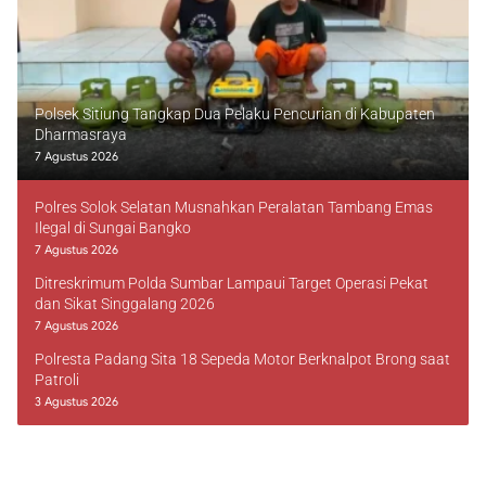
Polsek Sitiung Tangkap Dua Pelaku Pencurian di Kabupaten
Dharmasraya
7 Agustus 2026
Polres Solok Selatan Musnahkan Peralatan Tambang Emas
Ilegal di Sungai Bangko
7 Agustus 2026
Ditreskrimum Polda Sumbar Lampaui Target Operasi Pekat
dan Sikat Singgalang 2026
7 Agustus 2026
Polresta Padang Sita 18 Sepeda Motor Berknalpot Brong saat
Patroli
3 Agustus 2026