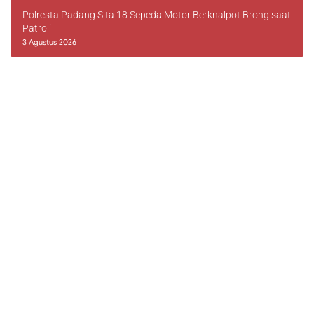
Polresta Padang Sita 18 Sepeda Motor Berknalpot Brong saat
Patroli
3 Agustus 2026