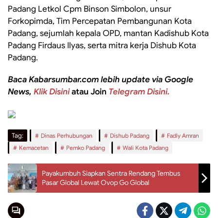
Padang Letkol Cpm Binson Simbolon, unsur
Forkopimda, Tim Percepatan Pembangunan Kota
Padang, sejumlah kepala OPD, mantan Kadishub Kota
Padang Firdaus Ilyas, serta mitra kerja Dishub Kota
Padang.
Baca Kabarsumbar.com lebih update via Google
News,
Klik Disini
atau Join
Telegram Disini.
Tag:
Dinas Perhubungan
Dishub Padang
Fadly Amran
Kemacetan
Pemko Padang
Wali Kota Padang
Payakumbuh Siapkan Sentra Rendang Tembus
Pasar Global Lewat Ovop Go Global