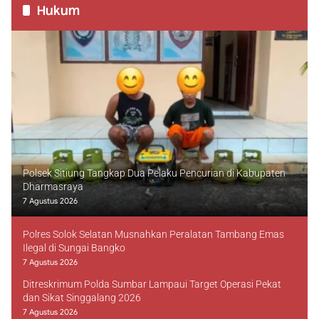
Hukum
Polsek Sitiung Tangkap Dua Pelaku Pencurian di Kabupaten
Dharmasraya
7 Agustus 2026
Polres Solok Selatan Musnahkan Peralatan Tambang Emas
Ilegal di Sungai Bangko
7 Agustus 2026
Ditreskrimum Polda Sumbar Lampaui Target Operasi Pekat
dan Sikat Singgalang 2026
7 Agustus 2026