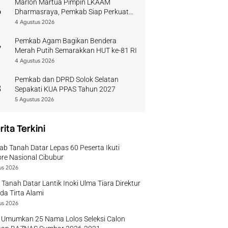
Marlon Martua Pimpin LKAAM
6
Dharmasraya, Pemkab Siap Perkuat
Sinergi Adat
4 Agustus 2026
Pemkab Agam Bagikan Bendera
7
Merah Putih Semarakkan HUT ke-81 RI
4 Agustus 2026
Pemkab dan DPRD Solok Selatan
8
Sepakati KUA PPAS Tahun 2027
5 Agustus 2026
rita Terkini
b Tanah Datar Lepas 60 Peserta Ikuti
re Nasional Cibubur
us 2026
 Tanah Datar Lantik Inoki Ulma Tiara Direktur
a Tirta Alami
us 2026
 Umumkan 25 Nama Lolos Seleksi Calon