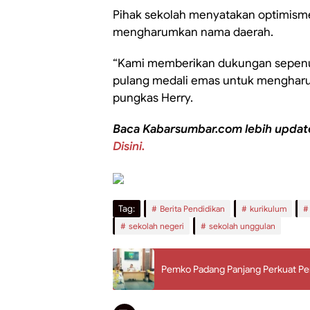
Pihak sekolah menyatakan optimisme
mengharumkan nama daerah.
“Kami memberikan dukungan sepenu
pulang medali emas untuk mengharu
pungkas Herry.
Baca Kabarsumbar.com lebih updat
Disini.
Tag:
Berita Pendidikan
kurikulum
sekolah negeri
sekolah unggulan
Pemko Padang Panjang Perkuat Peng