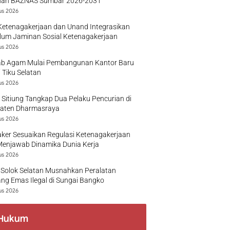
nan BAZNAS Sumbar 2026-2031
us 2026
Ketenagakerjaan dan Unand Integrasikan
lum Jaminan Sosial Ketenagakerjaan
us 2026
b Agam Mulai Pembangunan Kantor Baru
 Tiku Selatan
us 2026
 Sitiung Tangkap Dua Pelaku Pencurian di
aten Dharmasraya
us 2026
ker Sesuaikan Regulasi Ketenagakerjaan
Menjawab Dinamika Dunia Kerja
us 2026
 Solok Selatan Musnahkan Peralatan
g Emas Ilegal di Sungai Bangko
us 2026
Hukum