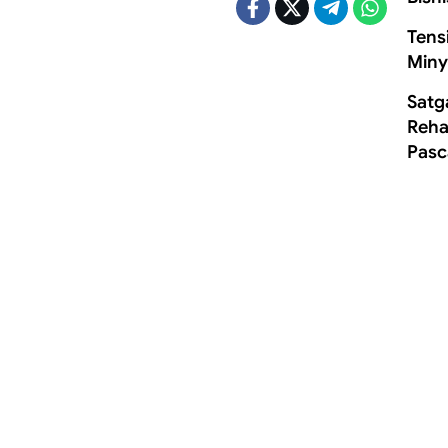
Tens
Miny
Satg
Rehab
Pasc