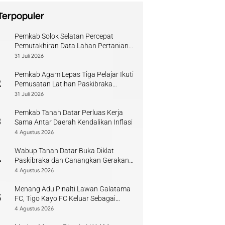
Terpopuler
Pemkab Solok Selatan Percepat
1
Pemutakhiran Data Lahan Pertanian
Pangan Berkelanjutan
31 Juli 2026
Pemkab Agam Lepas Tiga Pelajar Ikuti
2
Pemusatan Latihan Paskibraka
Sumbar
31 Juli 2026
Pemkab Tanah Datar Perluas Kerja
3
Sama Antar Daerah Kendalikan Inflasi
4 Agustus 2026
Wabup Tanah Datar Buka Diklat
4
Paskibraka dan Canangkan Gerakan
Bendera
4 Agustus 2026
Menang Adu Pinalti Lawan Galatama
5
FC, Tigo Kayo FC Keluar Sebagai
Juara Piala Walikota Payakumbuh
4 Agustus 2026