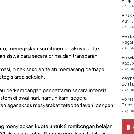
Pimpi
7 Agust
BPJS 
Kuriku
7 Agust
Pemka
Nagari
nto, menegaskan komitmen pihaknya untuk
7 Agust
 siswa baru secara prima dan transparan.
Polsek
Kabup
asi, pihak sekolah telah memasang berbagai
7 Agust
ategis area sekolah.
Kemna
Demi 
au perkembangan pendaftaran secara intensif.
7 Agust
istem di awal hari, namun kami segera
Polres
an agar akses masyarakat tetap terlayani dengan
Tamban
7 Agust
ang menyiapkan kuota untuk 8 rombongan belajar
32 siswa per kelas. Dengan demikian, total daya