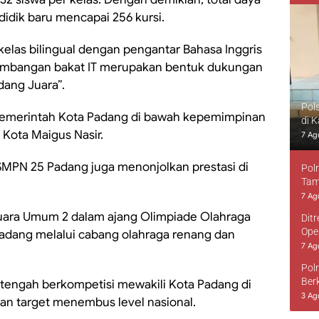
didik baru mencapai 256 kursi.
elas bilingual dengan pengantar Bahasa Inggris
ngembangan bakat IT merupakan bentuk dukungan
dang Juara”.
Pol
 Pemerintah Kota Padang di bawah kepemimpinan
di 
 Kota Maigus Nasir.
7 Ag
, SMPN 25 Padang juga menonjolkan prestasi di
Pol
Tam
7 Ag
 Juara Umum 2 dalam ajang Olimpiade Olahraga
Dit
Ope
Padang melalui cabang olahraga renang dan
7 Ag
Pol
Ber
ah tengah berkompetisi mewakili Kota Padang di
3 Ag
gan target menembus level nasional.