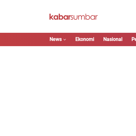
Langsung
ke
konten
News
Ekonomi
Nasional
P