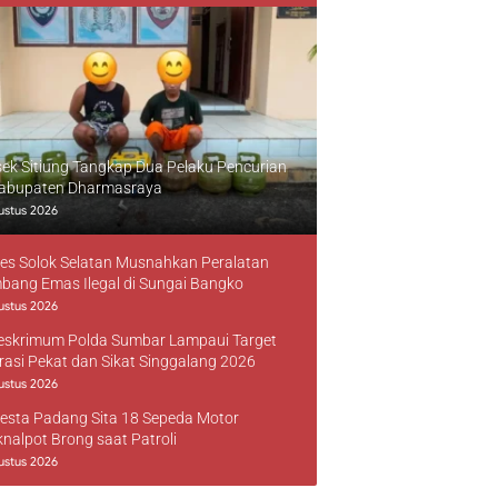
sek Sitiung Tangkap Dua Pelaku Pencurian
Kabupaten Dharmasraya
ustus 2026
res Solok Selatan Musnahkan Peralatan
bang Emas Ilegal di Sungai Bangko
ustus 2026
reskrimum Polda Sumbar Lampaui Target
rasi Pekat dan Sikat Singgalang 2026
ustus 2026
resta Padang Sita 18 Sepeda Motor
knalpot Brong saat Patroli
ustus 2026