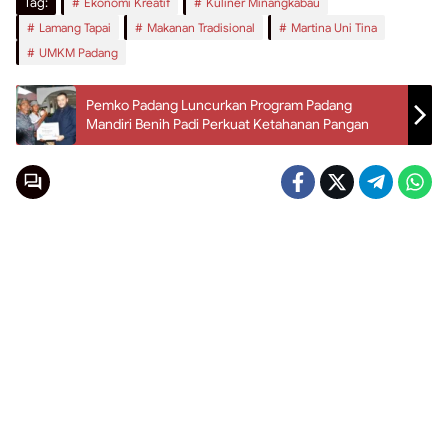
Tag:
Ekonomi Kreatif
Kuliner Minangkabau
Lamang Tapai
Makanan Tradisional
Martina Uni Tina
UMKM Padang
Pemko Padang Luncurkan Program Padang
Mandiri Benih Padi Perkuat Ketahanan Pangan