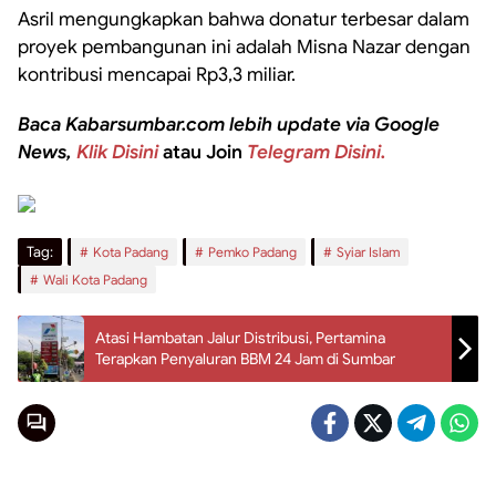
Asril mengungkapkan bahwa donatur terbesar dalam
proyek pembangunan ini adalah Misna Nazar dengan
kontribusi mencapai Rp3,3 miliar.
Baca Kabarsumbar.com lebih update via Google
News,
Klik Disini
atau Join
Telegram Disini.
Tag:
Kota Padang
Pemko Padang
Syiar Islam
Wali Kota Padang
Atasi Hambatan Jalur Distribusi, Pertamina
Terapkan Penyaluran BBM 24 Jam di Sumbar