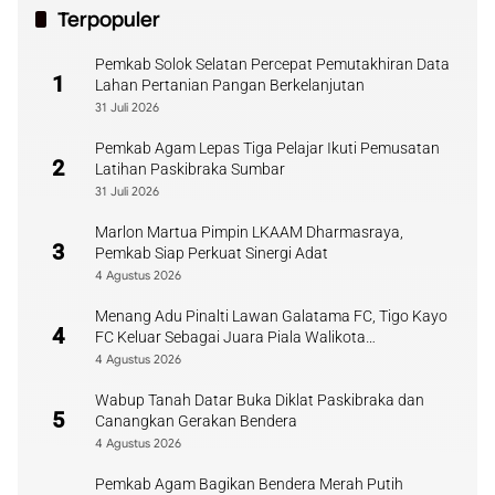
Terpopuler
Pemkab Solok Selatan Percepat Pemutakhiran Data
1
Lahan Pertanian Pangan Berkelanjutan
31 Juli 2026
Pemkab Agam Lepas Tiga Pelajar Ikuti Pemusatan
2
Latihan Paskibraka Sumbar
31 Juli 2026
Marlon Martua Pimpin LKAAM Dharmasraya,
3
Pemkab Siap Perkuat Sinergi Adat
4 Agustus 2026
Menang Adu Pinalti Lawan Galatama FC, Tigo Kayo
4
FC Keluar Sebagai Juara Piala Walikota
Payakumbuh
4 Agustus 2026
Wabup Tanah Datar Buka Diklat Paskibraka dan
5
Canangkan Gerakan Bendera
4 Agustus 2026
Pemkab Agam Bagikan Bendera Merah Putih