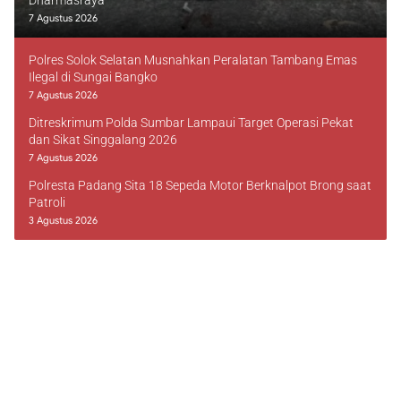
Dharmasraya
7 Agustus 2026
Polres Solok Selatan Musnahkan Peralatan Tambang Emas
Ilegal di Sungai Bangko
7 Agustus 2026
Ditreskrimum Polda Sumbar Lampaui Target Operasi Pekat
dan Sikat Singgalang 2026
7 Agustus 2026
Polresta Padang Sita 18 Sepeda Motor Berknalpot Brong saat
Patroli
3 Agustus 2026