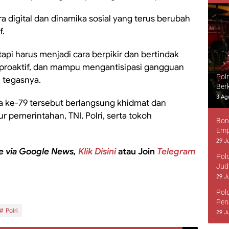
 digital dan dinamika sosial yang terus berubah
f.
 tapi harus menjadi cara berpikir dan bertindak
f, proaktif, dan mampu mengantisipasi gangguan
Pol
 tegasnya.
Ber
3 Ag
 ke-79 tersebut berlangsung khidmat dan
r pemerintahan, TNI, Polri, serta tokoh
Bon
Emp
29 Ju
e via Google News,
Klik Disini
atau Join
Telegram
Pol
Jud
29 Ju
Pol
Pen
Polri
29 Ju