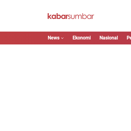
Langsung
ke
konten
News
Ekonomi
Nasional
P