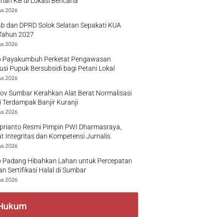
nan KB di Lokasi Bencana
us 2026
b dan DPRD Solok Selatan Sepakati KUA
Tahun 2027
us 2026
 Payakumbuh Perketat Pengawasan
busi Pupuk Bersubsidi bagi Petani Lokal
us 2026
v Sumbar Kerahkan Alat Berat Normalisasi
 Terdampak Banjir Kuranji
us 2026
prianto Resmi Pimpin PWI Dharmasraya,
t Integritas dan Kompetensi Jurnalis
us 2026
 Padang Hibahkan Lahan untuk Percepatan
n Sertifikasi Halal di Sumbar
us 2026
Hukum