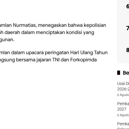
 Ramlan Nurmatias, menegaskan bahwa kepolisian
ah daerah dalam menciptakan kondisi yang
gunan.
mlan dalam upacara peringatan Hari Ulang Tahun
ngsung bersama jajaran TNI dan Forkopimda
Be
Usai D
2026-2
Sumba
6 Agust
Pemka
2027
6 Agust
Pemka