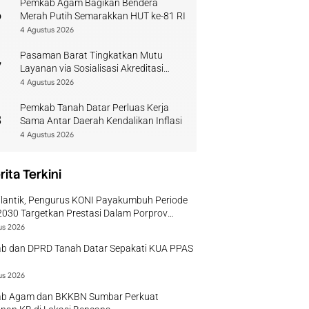
Pemkab Agam Bagikan Bendera
6
Merah Putih Semarakkan HUT ke-81 RI
4 Agustus 2026
Pasaman Barat Tingkatkan Mutu
7
Layanan via Sosialisasi Akreditasi
Perpustakaan 2026
4 Agustus 2026
Pemkab Tanah Datar Perluas Kerja
8
Sama Antar Daerah Kendalikan Inflasi
4 Agustus 2026
rita Terkini
ilantik, Pengurus KONI Payakumbuh Periode
030 Targetkan Prestasi Dalam Porprov
r
us 2026
b dan DPRD Tanah Datar Sepakati KUA PPAS
us 2026
b Agam dan BKKBN Sumbar Perkuat