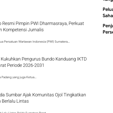
Pelu
Saha
to Resmi Pimpin PWI Dharmasraya, Perkuat
Penj
an Kompetensi Jurnalis
Pers
ua Persatuan Wartawan Indonesia (PWI) Sumatera…
 Kukuhkan Pengurus Bundo Kanduang IKTD
rat Periode 2026-2031
a Padang yang juga Ketua…
lda Sumbar Ajak Komunitas Ojol Tingkatkan
Berlalu Lintas
t Lalu Lintas Polda Sumatera Barat…