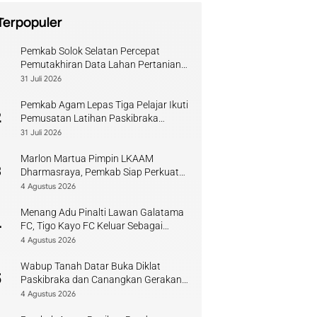
Terpopuler
Pemkab Solok Selatan Percepat
1
Pemutakhiran Data Lahan Pertanian
Pangan Berkelanjutan
31 Juli 2026
Pemkab Agam Lepas Tiga Pelajar Ikuti
2
Pemusatan Latihan Paskibraka
Sumbar
31 Juli 2026
Marlon Martua Pimpin LKAAM
3
Dharmasraya, Pemkab Siap Perkuat
Sinergi Adat
4 Agustus 2026
Menang Adu Pinalti Lawan Galatama
4
FC, Tigo Kayo FC Keluar Sebagai
Juara Piala Walikota Payakumbuh
4 Agustus 2026
Wabup Tanah Datar Buka Diklat
5
Paskibraka dan Canangkan Gerakan
Bendera
4 Agustus 2026