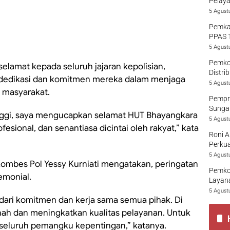
Pelaya
5 Agust
Pemka
PPAS 
5 Agust
Pemko
lamat kepada seluruh jajaran kepolisian,
Distri
as dedikasi dan komitmen mereka dalam menjaga
5 Agust
 masyarakat.
Pempro
Sungai
nggi, saya mengucapkan selamat HUT Bhayangkara
5 Agust
fesional, dan senantiasa dicintai oleh rakyat,” kata
Roni A
Perkua
5 Agust
 Kombes Pol Yessy Kurniati mengatakan, peringatan
Pemko
emonial.
Layana
5 Agust
s dari komitmen dan kerja sama semua pihak. Di
benah dan meningkatkan kualitas pelayanan. Untuk
 seluruh pemangku kepentingan,” katanya.