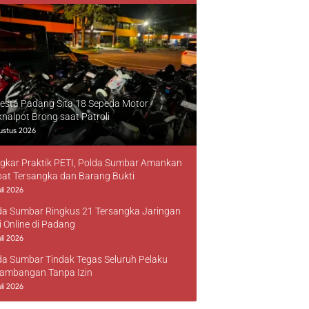
resta Padang Sita 18 Sepeda Motor
knalpot Brong saat Patroli
ustus 2026
gkar Praktik PETI, Polda Sumbar Amankan
at Tersangka dan Barang Bukti
li 2026
da Sumbar Ringkus 21 Tersangka Jaringan
i Online di Padang
li 2026
da Sumbar Tindak Tegas Seluruh Pelaku
ambangan Tanpa Izin
li 2026