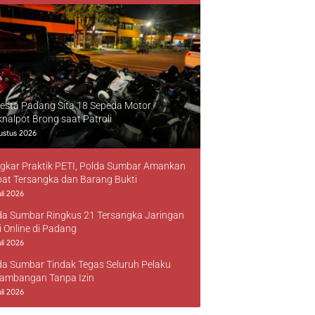
resta Padang Sita 18 Sepeda Motor
knalpot Brong saat Patroli
ustus 2026
gkar Praktik PETI, Polda Sumbar Amankan
at Tersangka dan Barang Bukti
li 2026
da Sumbar Ringkus 21 Tersangka Jaringan
i Online di Padang
li 2026
da Sumbar Tindak Tegas Seluruh Pelaku
ambangan Tanpa Izin
li 2026