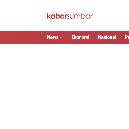
Langsung
ke
konten
News
Ekonomi
Nasional
P