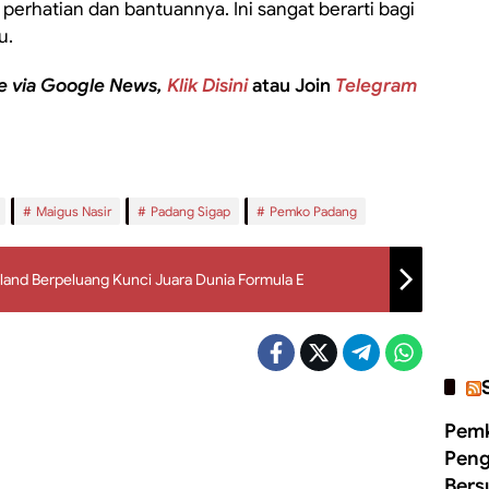
s perhatian dan bantuannya. Ini sangat berarti bagi
u.
e via Google News,
Klik Disini
atau Join
Telegram
Maigus Nasir
Padang Sigap
Pemko Padang
wland Berpeluang Kunci Juara Dunia Formula E
Pemk
Peng
Bers