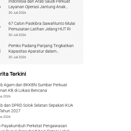
Indonesia dan Arab Saudi Perkuat
6
Layanan Operasi Jantung Anak
Sumbar
30 Juli 2026
67 Calon Paskibra Sawahlunto Mulai
7
Pemusatan Latihan Jelang HUT RI
30 Juli 2026
Pemko Padang Panjang Tingkatkan
8
Kapasitas Aparatur dalam
Penanganan Pascabencana
30 Juli 2026
rita Terkini
b Agam dan BKKBN Sumbar Perkuat
nan KB di Lokasi Bencana
us 2026
b dan DPRD Solok Selatan Sepakati KUA
Tahun 2027
us 2026
 Payakumbuh Perketat Pengawasan