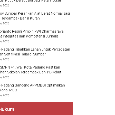
busi Pupuk Bersubsidi bagi Petani Lokal
us 2026
v Sumbar Kerahkan Alat Berat Normalisasi
 Terdampak Banjir Kuranji
us 2026
prianto Resmi Pimpin PWI Dharmasraya,
t Integritas dan Kompetensi Jurnalis
us 2026
 Padang Hibahkan Lahan untuk Percepatan
n Sertifikasi Halal di Sumbar
us 2026
 SMPN 41, Wali Kota Padang Pastikan
han Sekolah Terdampak Banjir Dikebut
us 2026
 Padang Gandeng APPMBGI Optimalkan
sional MBG
us 2026
Hukum