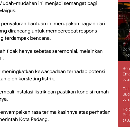
 Mudah-mudahan ini menjadi semangat bagi
 Maigus.
 penyaluran bantuan ini merupakan bagian dari
yang dirancang untuk mempercepat respons
ng terdampak bencana.
Pol
Ber
h tidak hanya sebatas seremonial, melainkan
3 Ag
l.
Bon
 meningkatkan kewaspadaan terhadap potensi
Emp
 oleh korsleting listrik.
29 Ju
Pol
mbali instalasi listrik dan pastikan kondisi rumah
Jud
nya.
29 Ju
Pol
menyampaikan rasa terima kasihnya atas perhatian
Pen
merintah Kota Padang.
29 Ju