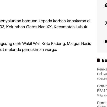
enyalurkan bantuan kepada korban kebakaran di
 03, Kelurahan Gates Nan XX, Kecamatan Lubuk
ngsung oleh Wakil Wali Kota Padang, Maigus Nasir,
sebut melanda pemukiman warga.
Be
Pemka
Pelaya
5 Agust
Pemka
PPAS 
5 Agust
Pemko