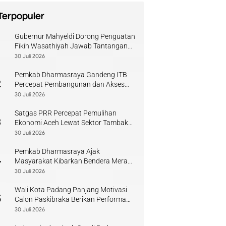
Terpopuler
Gubernur Mahyeldi Dorong Penguatan
1
Fikih Wasathiyah Jawab Tantangan
Keagamaan Kontemporer
30 Juli 2026
Pemkab Dharmasraya Gandeng ITB
2
Percepat Pembangunan dan Akses
Pendidikan
30 Juli 2026
Satgas PRR Percepat Pemulihan
3
Ekonomi Aceh Lewat Sektor Tambak
Kopi
30 Juli 2026
Pemkab Dharmasraya Ajak
4
Masyarakat Kibarkan Bendera Merah
Putih Sambut HUT RI
30 Juli 2026
Wali Kota Padang Panjang Motivasi
5
Calon Paskibraka Berikan Performa
Terbaik
30 Juli 2026