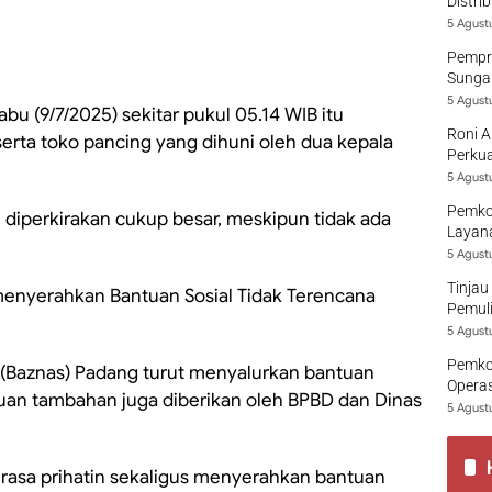
Distri
5 Agust
Pempro
Sungai
5 Agust
bu (9/7/2025) sekitar pukul 05.14 WIB itu
Roni A
rta toko pancing yang dihuni oleh dua kepala
Perkua
5 Agust
Pemko
i diperkirakan cukup besar, meskipun tidak ada
Layana
5 Agust
Tinjau
enyerahkan Bantuan Sosial Tidak Terencana
Pemuli
5 Agust
Pemko
al (Baznas) Padang turut menyalurkan bantuan
Opera
ntuan tambahan juga diberikan oleh BPBD dan Dinas
5 Agust
 rasa prihatin sekaligus menyerahkan bantuan