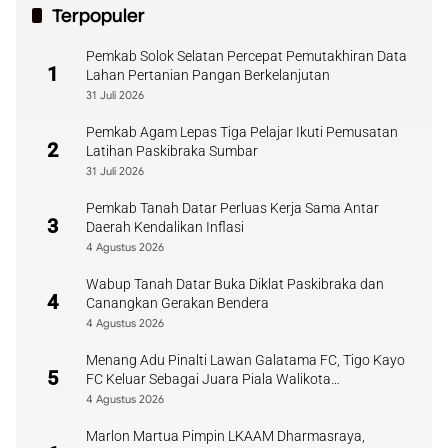
Terpopuler
Pemkab Solok Selatan Percepat Pemutakhiran Data
1
Lahan Pertanian Pangan Berkelanjutan
31 Juli 2026
Pemkab Agam Lepas Tiga Pelajar Ikuti Pemusatan
2
Latihan Paskibraka Sumbar
31 Juli 2026
Pemkab Tanah Datar Perluas Kerja Sama Antar
3
Daerah Kendalikan Inflasi
4 Agustus 2026
Wabup Tanah Datar Buka Diklat Paskibraka dan
4
Canangkan Gerakan Bendera
4 Agustus 2026
Menang Adu Pinalti Lawan Galatama FC, Tigo Kayo
5
FC Keluar Sebagai Juara Piala Walikota
Payakumbuh
4 Agustus 2026
Marlon Martua Pimpin LKAAM Dharmasraya,