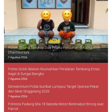
Polsek Sitiung Tangkap Dua Pelaku Pencurian di Kabupaten
Dharmasraya
7 Agustus 2026
Polres Solok Selatan Musnahkan Peralatan Tambang Emas
Ilegal di Sungai Bangko
7 Agustus 2026
Ditreskrimum Polda Sumbar Lampaui Target Operasi Pekat
dan Sikat Singgalang 2026
7 Agustus 2026
Polresta Padang Sita 18 Sepeda Motor Berknalpot Brong saat
Patroli