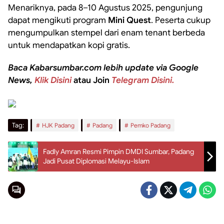
Menariknya, pada 8–10 Agustus 2025, pengunjung
dapat mengikuti program
Mini Quest
. Peserta cukup
mengumpulkan stempel dari enam tenant berbeda
untuk mendapatkan kopi gratis.
Baca Kabarsumbar.com lebih update via Google
News,
Klik Disini
atau Join
Telegram Disini.
Tag:
HJK Padang
Padang
Pemko Padang
Fadly Amran Resmi Pimpin DMDI Sumbar, Padang
Jadi Pusat Diplomasi Melayu-Islam