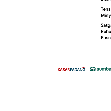
Tens
Miny
Satg
Rehab
Pasc