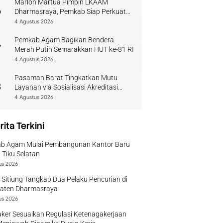
Marlon Martua Pimpin LKAAM
6
Dharmasraya, Pemkab Siap Perkuat
Sinergi Adat
4 Agustus 2026
Pemkab Agam Bagikan Bendera
7
Merah Putih Semarakkan HUT ke-81 RI
4 Agustus 2026
Pasaman Barat Tingkatkan Mutu
8
Layanan via Sosialisasi Akreditasi
Perpustakaan 2026
4 Agustus 2026
rita Terkini
b Agam Mulai Pembangunan Kantor Baru
 Tiku Selatan
us 2026
 Sitiung Tangkap Dua Pelaku Pencurian di
aten Dharmasraya
us 2026
ker Sesuaikan Regulasi Ketenagakerjaan