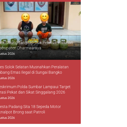
sek Sitiung Tangkap Dua Pelaku Pencurian
Kabupaten Dharmasraya
ustus 2026
res Solok Selatan Musnahkan Peralatan
bang Emas Ilegal di Sungai Bangko
ustus 2026
reskrimum Polda Sumbar Lampaui Target
rasi Pekat dan Sikat Singgalang 2026
ustus 2026
resta Padang Sita 18 Sepeda Motor
knalpot Brong saat Patroli
ustus 2026