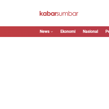
Langsung
ke
konten
News
Ekonomi
Nasional
P