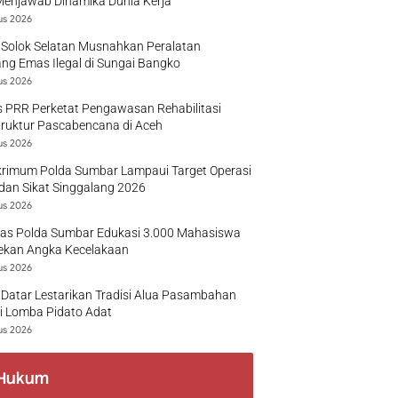
Menjawab Dinamika Dunia Kerja
us 2026
 Solok Selatan Musnahkan Peralatan
g Emas Ilegal di Sungai Bangko
us 2026
 PRR Perketat Pengawasan Rehabilitasi
truktur Pascabencana di Aceh
us 2026
krimum Polda Sumbar Lampaui Target Operasi
dan Sikat Singgalang 2026
us 2026
tas Polda Sumbar Edukasi 3.000 Mahasiswa
ekan Angka Kecelakaan
us 2026
Datar Lestarikan Tradisi Alua Pasambahan
i Lomba Pidato Adat
us 2026
Hukum