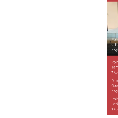
Pol
di 
7 Ag
Pol
Tam
7 Ag
Dit
Ope
7 Ag
Pol
Ber
3 Ag