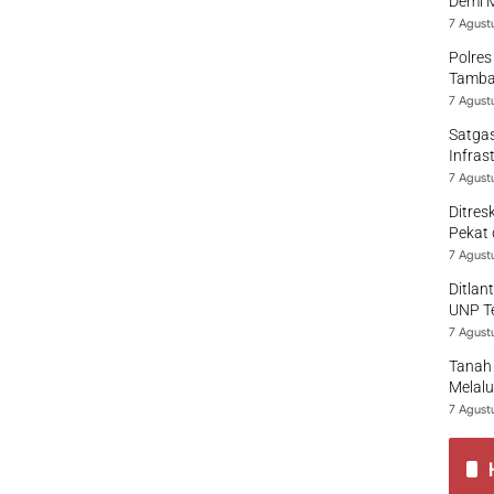
Demi 
7 Agust
Polres
Tamban
7 Agust
Satgas
Infras
7 Agust
Ditres
Pekat 
7 Agust
Ditlan
UNP T
7 Agust
Tanah 
Melalu
7 Agust