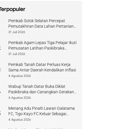
Terpopuler
Pemkab Solok Selatan Percepat
1
Pemutakhiran Data Lahan Pertanian
Pangan Berkelanjutan
31 Juli 2026
Pemkab Agam Lepas Tiga Pelajar Ikuti
2
Pemusatan Latihan Paskibraka
Sumbar
31 Juli 2026
Pemkab Tanah Datar Perluas Kerja
3
Sama Antar Daerah Kendalikan Inflasi
4 Agustus 2026
Wabup Tanah Datar Buka Diklat
4
Paskibraka dan Canangkan Gerakan
Bendera
4 Agustus 2026
Menang Adu Pinalti Lawan Galatama
5
FC, Tigo Kayo FC Keluar Sebagai
Juara Piala Walikota Payakumbuh
4 Agustus 2026