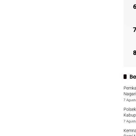
Be
Pemka
Nagari
7 Agust
Polsek
Kabup
7 Agust
Kemna