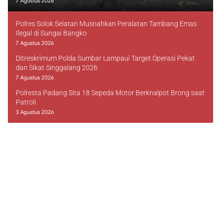
7 Agustus 2026
Polres Solok Selatan Musnahkan Peralatan Tambang Emas
Ilegal di Sungai Bangko
7 Agustus 2026
Ditreskrimum Polda Sumbar Lampaui Target Operasi Pekat
dan Sikat Singgalang 2026
7 Agustus 2026
Polresta Padang Sita 18 Sepeda Motor Berknalpot Brong saat
Patroli
3 Agustus 2026