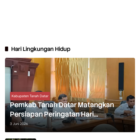
Hari Lingkungan Hidup
Kabupaten Tanah Datar
Pemkab Tanah Datar Matangkan
Persiapan Peringatan Hari
Lingkungan Hidup
3 Juni 2026