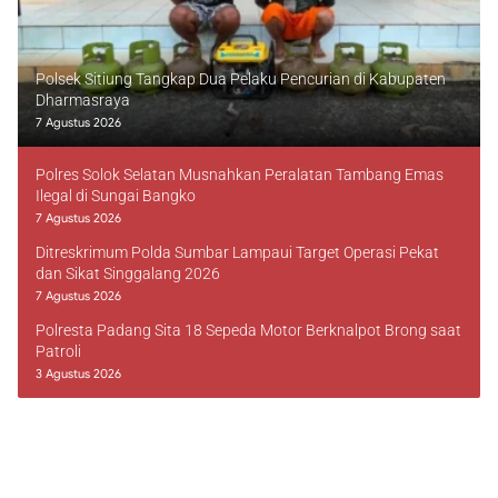
Polsek Sitiung Tangkap Dua Pelaku Pencurian di Kabupaten
Dharmasraya
7 Agustus 2026
Polres Solok Selatan Musnahkan Peralatan Tambang Emas
Ilegal di Sungai Bangko
7 Agustus 2026
Ditreskrimum Polda Sumbar Lampaui Target Operasi Pekat
dan Sikat Singgalang 2026
7 Agustus 2026
Polresta Padang Sita 18 Sepeda Motor Berknalpot Brong saat
Patroli
3 Agustus 2026