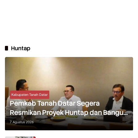
Huntap
Kabupaten Tanah Datar
Pemkab Tanah Datar Segera
Resmikan Proyek Huntap dan Bangun
Sekolah Rakyat
7 Agustus 2026