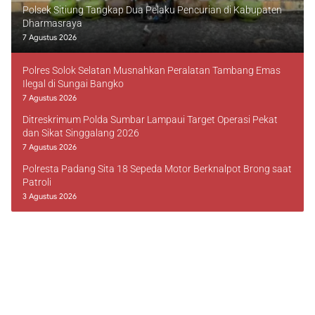
Polsek Sitiung Tangkap Dua Pelaku Pencurian di Kabupaten
Dharmasraya
7 Agustus 2026
Polres Solok Selatan Musnahkan Peralatan Tambang Emas
Ilegal di Sungai Bangko
7 Agustus 2026
Ditreskrimum Polda Sumbar Lampaui Target Operasi Pekat
dan Sikat Singgalang 2026
7 Agustus 2026
Polresta Padang Sita 18 Sepeda Motor Berknalpot Brong saat
Patroli
3 Agustus 2026