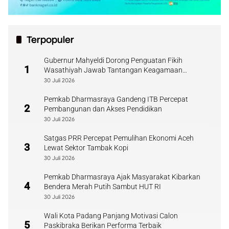
Terpopuler
Gubernur Mahyeldi Dorong Penguatan Fikih
1
Wasathiyah Jawab Tantangan Keagamaan
Kontemporer
30 Juli 2026
Pemkab Dharmasraya Gandeng ITB Percepat
2
Pembangunan dan Akses Pendidikan
30 Juli 2026
Satgas PRR Percepat Pemulihan Ekonomi Aceh
3
Lewat Sektor Tambak Kopi
30 Juli 2026
Pemkab Dharmasraya Ajak Masyarakat Kibarkan
4
Bendera Merah Putih Sambut HUT RI
30 Juli 2026
Wali Kota Padang Panjang Motivasi Calon
5
Paskibraka Berikan Performa Terbaik