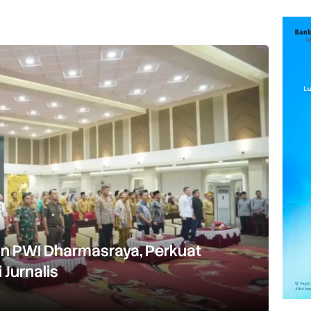
in PWI Dharmasraya, Perkuat
 Jurnalis