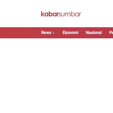
Langsung
ke
konten
News
Ekonomi
Nasional
P