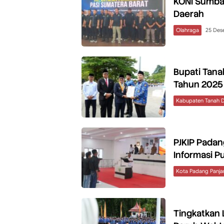
KONI Sumbar
Daerah
Olahraga
25 Des
Bupati Tana
Tahun 2025
Kabupaten Tanah D
PJKIP Padan
Informasi P
Kota Padang Panja
Tingkatkan 