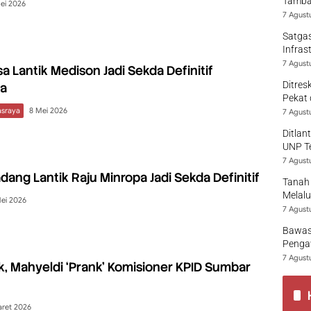
Tamban
ei 2026
7 Agust
Satgas
Infras
7 Agust
a Lantik Medison Jadi Sekda Definitif
Ditres
a
Pekat 
sraya
8 Mei 2026
7 Agust
Ditlan
UNP T
7 Agust
dang Lantik Raju Minropa Jadi Sekda Definitif
Tanah 
Melalu
ei 2026
7 Agust
Bawas
Pengaw
7 Agust
ik, Mahyeldi ‘Prank’ Komisioner KPID Sumbar
aret 2026