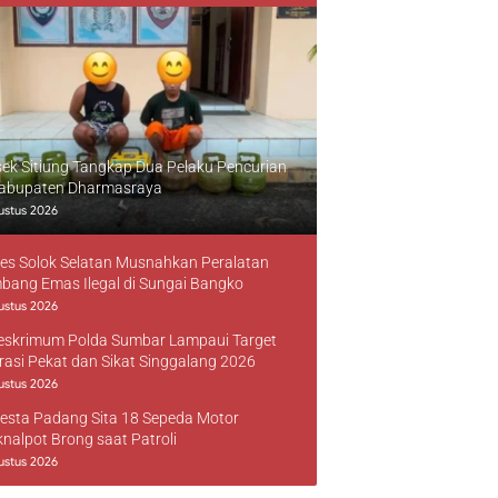
sek Sitiung Tangkap Dua Pelaku Pencurian
Kabupaten Dharmasraya
ustus 2026
res Solok Selatan Musnahkan Peralatan
bang Emas Ilegal di Sungai Bangko
ustus 2026
reskrimum Polda Sumbar Lampaui Target
rasi Pekat dan Sikat Singgalang 2026
ustus 2026
resta Padang Sita 18 Sepeda Motor
knalpot Brong saat Patroli
ustus 2026