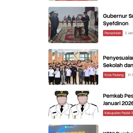
Gubernur Su
Syefdinon
Pemerintah
2 Jan
Penyesuaian
Sekolah dan
Kota Padang
31 
Pemkab Pess
Januari 202
Kabupaten Pesisir 