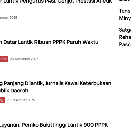
 Lantik Pengurus PASI, Genjot Prestasi Atletik
Tens
Miny
ember 2025
Satg
Rehab
h Datar Lantik Ribuan PPPK Paruh Waktu
Pasc
atar
24 Desember 2025
g Panjang Dilantik, Jurnalis Kawal Keterbukaan
ublik Daerah
ng
23 Desember 2025
Layanan, Pemko Bukittinggi Lantik 900 PPPK