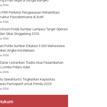
g Emas Ilegal di Sungai Bangko
us 2026
 PRR Perketat Pengawasan Rehabilitasi
truktur Pascabencana di Aceh
us 2026
krimum Polda Sumbar Lampaui Target Operasi
dan Sikat Singgalang 2026
us 2026
tas Polda Sumbar Edukasi 3.000 Mahasiswa
ekan Angka Kecelakaan
us 2026
Datar Lestarikan Tradisi Alua Pasambahan
i Lomba Pidato Adat
us 2026
lu Sawahlunto Tingkatkan Kapasitas
as Partisipatif untuk Pemilu 2029
us 2026
Hukum