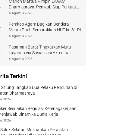
Marlon Martua Pimpin LKAAM
6
Dharmasraya, Pemkab Siap Perkuat
Sinergi Adat
4 Agustus 2026
Pemkab Agam Bagikan Bendera
7
Merah Putih Semarakkan HUT ke-81 RI
4 Agustus 2026
Pasaman Barat Tingkatkan Mutu
8
Layanan via Sosialisasi Akreditasi
Perpustakaan 2026
4 Agustus 2026
rita Terkini
 Sitiung Tangkap Dua Pelaku Pencurian di
aten Dharmasraya
us 2026
ker Sesuaikan Regulasi Ketenagakerjaan
Menjawab Dinamika Dunia Kerja
us 2026
 Solok Selatan Musnahkan Peralatan