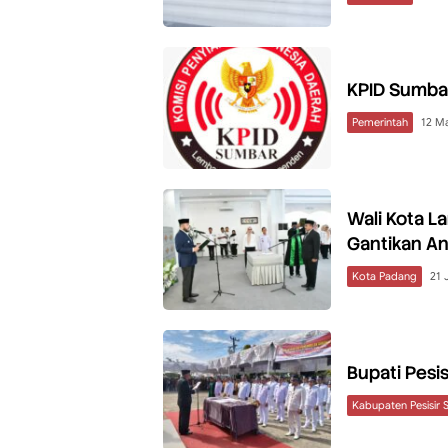
KPID Sumbar
Pemerintah
12 M
Wali Kota L
Gantikan An
Kota Padang
21 
Bupati Pesis
Kabupaten Pesisir 