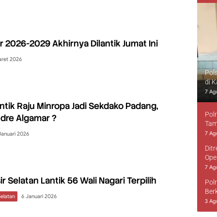
 2026-2029 Akhirnya Dilantik Jumat Ini
aret 2026
Pol
di 
7 Ag
antik Raju Minropa Jadi Sekdako Padang,
Pol
dre Algamar ?
Tam
7 Ag
Januari 2026
Dit
Ope
7 Ag
ir Selatan Lantik 56 Wali Nagari Terpilih
Pol
Ber
Selatan
6 Januari 2026
3 Ag