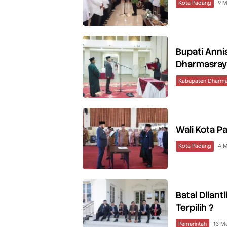
Kota Padang
9 M
Bupati Annis
Dharmasray
Kabupaten Dharma
Wali Kota Pa
Kota Padang
4 M
Batal Dilant
Terpilih ?
Pemerintah
13 M