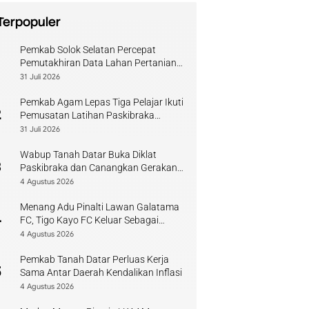
Terpopuler
Pemkab Solok Selatan Percepat
1
Pemutakhiran Data Lahan Pertanian
Pangan Berkelanjutan
31 Juli 2026
Pemkab Agam Lepas Tiga Pelajar Ikuti
2
Pemusatan Latihan Paskibraka
Sumbar
31 Juli 2026
Wabup Tanah Datar Buka Diklat
3
Paskibraka dan Canangkan Gerakan
Bendera
4 Agustus 2026
Menang Adu Pinalti Lawan Galatama
4
FC, Tigo Kayo FC Keluar Sebagai
Juara Piala Walikota Payakumbuh
4 Agustus 2026
Pemkab Tanah Datar Perluas Kerja
5
Sama Antar Daerah Kendalikan Inflasi
4 Agustus 2026