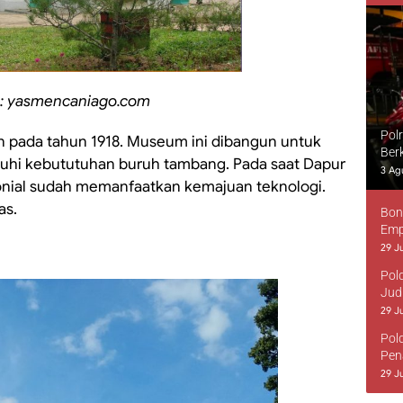
: yasmencaniago.com
Pol
an pada tahun 1918. Museum ini dibangun untuk
Ber
hi kebututuhan buruh tambang. Pada saat Dapur
3 Ag
onial sudah memanfaatkan kemajuan teknologi.
as.
Bon
Emp
29 Ju
Pol
Jud
29 Ju
Pol
Pen
29 Ju