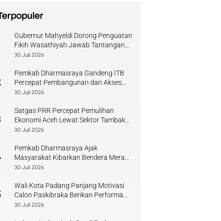
Terpopuler
Gubernur Mahyeldi Dorong Penguatan
1
Fikih Wasathiyah Jawab Tantangan
Keagamaan Kontemporer
30 Juli 2026
Pemkab Dharmasraya Gandeng ITB
2
Percepat Pembangunan dan Akses
Pendidikan
30 Juli 2026
Satgas PRR Percepat Pemulihan
3
Ekonomi Aceh Lewat Sektor Tambak
Kopi
30 Juli 2026
Pemkab Dharmasraya Ajak
4
Masyarakat Kibarkan Bendera Merah
Putih Sambut HUT RI
30 Juli 2026
Wali Kota Padang Panjang Motivasi
5
Calon Paskibraka Berikan Performa
Terbaik
30 Juli 2026