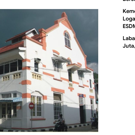
Keme
Loga
ESD
Laba
Juta