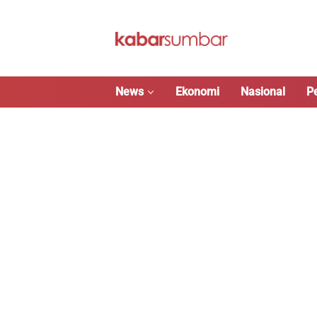
Langsung
ke
konten
News
Ekonomi
Nasional
P