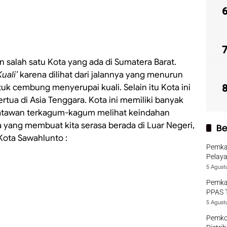
salah satu Kota yang ada di Sumatera Barat.
Kuali’
karena dilihat dari jalannya yang menurun
k cembung menyerupai kuali. Selain itu Kota ini
tua di Asia Tenggara. Kota ini memiliki banyak
atawan terkagum-kagum melihat keindahan
 yang membuat kita serasa berada di Luar Negeri,
Be
Kota Sawahlunto :
Pemka
Pelaya
5 Agust
Pemka
PPAS 
5 Agust
Pemko