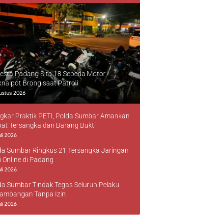
resta Padang Sita 18 Sepeda Motor
knalpot Brong saat Patroli
ustus 2026
gkar Praktik PETI, Polda Sumbar Amankan
at Tersangka dan Barang Bukti
li 2026
da Sumbar Ringkus 21 Tersangka Jaringan
i Online di Padang
li 2026
da Sumbar Tindak Tegas Seluruh Pelaku
ambangan Tanpa Izin
li 2026