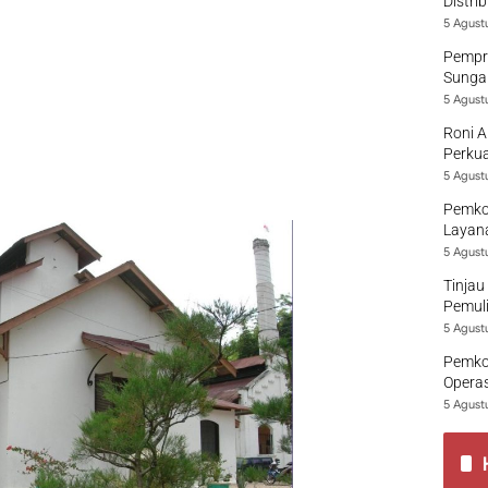
Distri
5 Agust
Pempro
Sungai
5 Agust
Roni A
Perkua
5 Agust
Pemko
Layana
5 Agust
Tinjau
Pemuli
5 Agust
Pemko
Opera
5 Agust