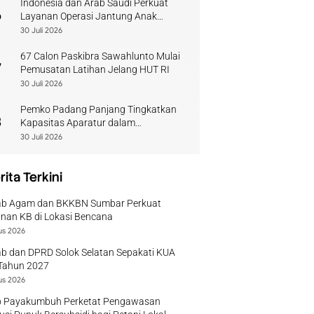
Indonesia dan Arab Saudi Perkuat
6
Layanan Operasi Jantung Anak
Sumbar
30 Juli 2026
67 Calon Paskibra Sawahlunto Mulai
7
Pemusatan Latihan Jelang HUT RI
30 Juli 2026
Pemko Padang Panjang Tingkatkan
8
Kapasitas Aparatur dalam
Penanganan Pascabencana
30 Juli 2026
rita Terkini
b Agam dan BKKBN Sumbar Perkuat
nan KB di Lokasi Bencana
us 2026
b dan DPRD Solok Selatan Sepakati KUA
Tahun 2027
us 2026
 Payakumbuh Perketat Pengawasan