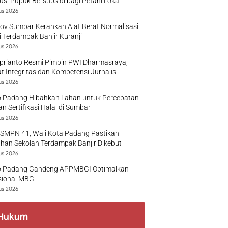
busi Pupuk Bersubsidi bagi Petani Lokal
us 2026
v Sumbar Kerahkan Alat Berat Normalisasi
 Terdampak Banjir Kuranji
us 2026
prianto Resmi Pimpin PWI Dharmasraya,
t Integritas dan Kompetensi Jurnalis
us 2026
 Padang Hibahkan Lahan untuk Percepatan
n Sertifikasi Halal di Sumbar
us 2026
 SMPN 41, Wali Kota Padang Pastikan
han Sekolah Terdampak Banjir Dikebut
us 2026
 Padang Gandeng APPMBGI Optimalkan
sional MBG
us 2026
Hukum