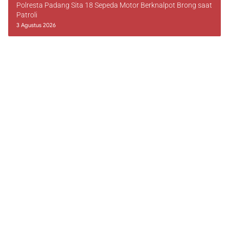
Polresta Padang Sita 18 Sepeda Motor Berknalpot Brong saat
Patroli
3 Agustus 2026