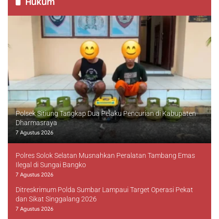
Hukum
Polsek Sitiung Tangkap Dua Pelaku Pencurian di Kabupaten
Dharmasraya
7 Agustus 2026
Polres Solok Selatan Musnahkan Peralatan Tambang Emas
Ilegal di Sungai Bangko
7 Agustus 2026
Ditreskrimum Polda Sumbar Lampaui Target Operasi Pekat
dan Sikat Singgalang 2026
7 Agustus 2026