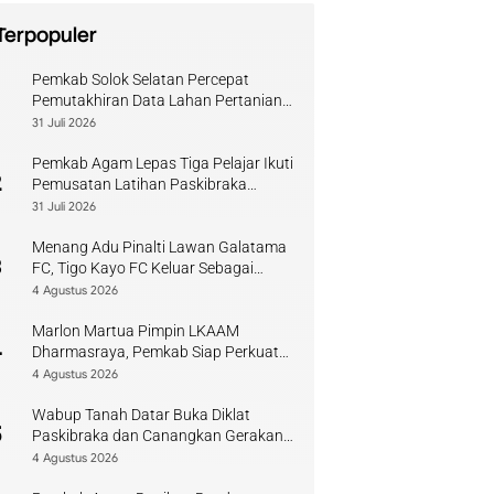
Terpopuler
Pemkab Solok Selatan Percepat
1
Pemutakhiran Data Lahan Pertanian
Pangan Berkelanjutan
31 Juli 2026
Pemkab Agam Lepas Tiga Pelajar Ikuti
2
Pemusatan Latihan Paskibraka
Sumbar
31 Juli 2026
Menang Adu Pinalti Lawan Galatama
3
FC, Tigo Kayo FC Keluar Sebagai
Juara Piala Walikota Payakumbuh
4 Agustus 2026
Marlon Martua Pimpin LKAAM
4
Dharmasraya, Pemkab Siap Perkuat
Sinergi Adat
4 Agustus 2026
Wabup Tanah Datar Buka Diklat
5
Paskibraka dan Canangkan Gerakan
Bendera
4 Agustus 2026