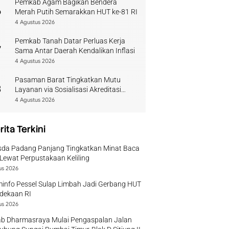
Pemkab Agam Bagikan Bendera
6
Merah Putih Semarakkan HUT ke-81 RI
4 Agustus 2026
Pemkab Tanah Datar Perluas Kerja
7
Sama Antar Daerah Kendalikan Inflasi
4 Agustus 2026
Pasaman Barat Tingkatkan Mutu
8
Layanan via Sosialisasi Akreditasi
Perpustakaan 2026
4 Agustus 2026
rita Terkini
sda Padang Panjang Tingkatkan Minat Baca
Lewat Perpustakaan Keliling
us 2026
info Pessel Sulap Limbah Jadi Gerbang HUT
dekaan RI
us 2026
b Dharmasraya Mulai Pengaspalan Jalan