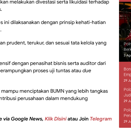
kan melakukan divestasi serta likuidasi terhadap
s.
ini dilaksanakan dengan prinsip kehati-hatian
.
n prudent, terukur, dan sesuai tata kelola yang
Pol
Ber
3 Ag
tensif dengan penasihat bisnis serta auditor dari
Bon
merampungkan proses uji tuntas atau
due
Emp
29 Ju
Pol
n mampu menciptakan BUMN yang lebih tangkas
Jud
ontribusi perusahaan dalam mendukung
29 Ju
Pol
Pen
e via Google News,
Klik Disini
atau Join
Telegram
29 Ju