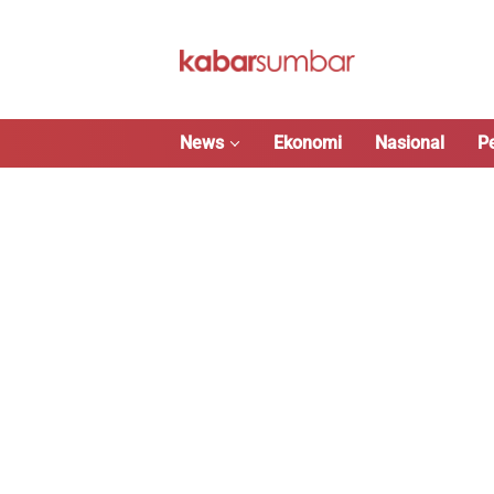
Langsung
ke
konten
News
Ekonomi
Nasional
P