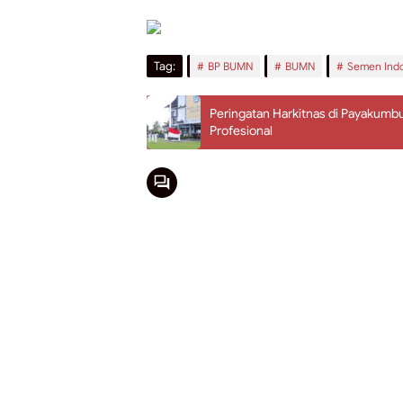
Tag:
BP BUMN
BUMN
Semen Ind
Peringatan Harkitnas di Payakum
Profesional