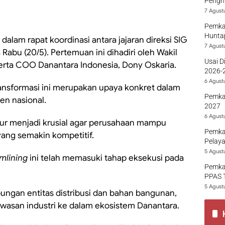
Penghu
7 Agust
Pemka
Hunta
dalam rapat koordinasi antara jajaran direksi SIG
7 Agust
bu (20/5). Pertemuan ini dihadiri oleh Wakil
Usai D
rta COO Danantara Indonesia, Dony Oskaria.
2026-2
Sumba
6 Agust
nsformasi ini merupakan upaya konkret dalam
Pemka
en nasional.
2027
6 Agust
ur menjadi krusial agar perusahaan mampu
Pemka
ang semakin kompetitif.
Pelaya
5 Agust
mlining
ini telah memasuki tahap eksekusi pada
Pemka
PPAS 
5 Agust
gan entitas distribusi dan bahan bangunan,
 kawasan industri ke dalam ekosistem Danantara.