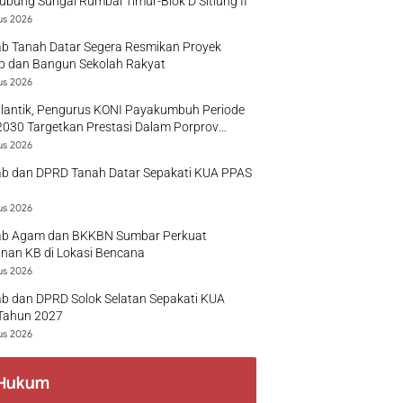
bung Sungai Rumbai Timur-Blok D Sitiung II
us 2026
b Tanah Datar Segera Resmikan Proyek
p dan Bangun Sekolah Rakyat
us 2026
ilantik, Pengurus KONI Payakumbuh Periode
030 Targetkan Prestasi Dalam Porprov
r
us 2026
b dan DPRD Tanah Datar Sepakati KUA PPAS
us 2026
b Agam dan BKKBN Sumbar Perkuat
nan KB di Lokasi Bencana
us 2026
b dan DPRD Solok Selatan Sepakati KUA
Tahun 2027
us 2026
Hukum