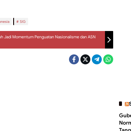
onesia
SIG
buh Jadi Momentum Penguatan Nasionalisme dan ASN
Gube
Norm
Tang