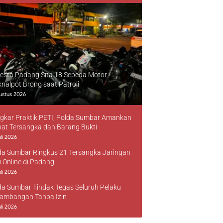
resta Padang Sita 18 Sepeda Motor
knalpot Brong saat Patroli
ustus 2026
gkar Praktik PETI, Polda Sumbar Amankan
at Tersangka dan Barang Bukti
li 2026
da Sumbar Ringkus 21 Tersangka Jaringan
i Online di Padang
li 2026
da Sumbar Tindak Tegas Seluruh Pelaku
ambangan Tanpa Izin
li 2026