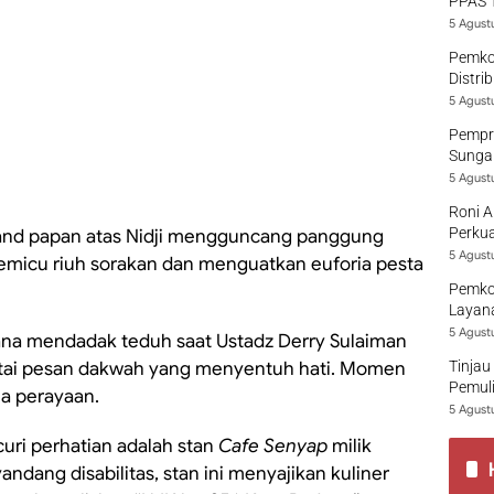
PPAS 
5 Agust
Pemko
Distri
5 Agust
Pempro
Sungai
5 Agust
Roni A
Perkua
and papan atas Nidji mengguncang panggung
5 Agust
micu riuh sorakan dan menguatkan euforia pesta
Pemko
Layana
5 Agust
sana mendadak teduh saat Ustadz Derry Sulaiman
rtai pesan dakwah yang menyentuh hati. Momen
Tinjau
Pemuli
la perayaan.
5 Agust
curi perhatian adalah stan
Cafe Senyap
milik
ndang disabilitas, stan ini menyajikan kuliner