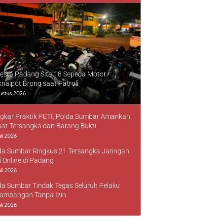
resta Padang Sita 18 Sepeda Motor
knalpot Brong saat Patroli
ustus 2026
gkar Praktik PETI, Polda Sumbar Amankan
at Tersangka dan Barang Bukti
li 2026
da Sumbar Ringkus 21 Tersangka Jaringan
i Online di Padang
li 2026
da Sumbar Tindak Tegas Seluruh Pelaku
ambangan Tanpa Izin
li 2026