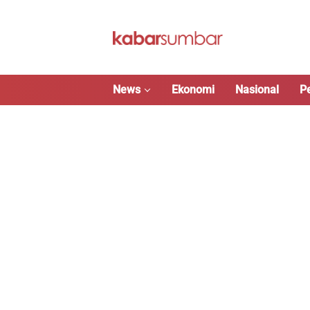
Langsung
ke
konten
News
Ekonomi
Nasional
P