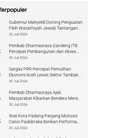
Terpopuler
Gubernur Mahyeldi Dorong Penguatan
1
Fikih Wasathiyah Jawab Tantangan
Keagamaan Kontemporer
30 Juli 2026
Pemkab Dharmasraya Gandeng ITB
2
Percepat Pembangunan dan Akses
Pendidikan
30 Juli 2026
Satgas PRR Percepat Pemulihan
3
Ekonomi Aceh Lewat Sektor Tambak
Kopi
30 Juli 2026
Pemkab Dharmasraya Ajak
4
Masyarakat Kibarkan Bendera Merah
Putih Sambut HUT RI
30 Juli 2026
Wali Kota Padang Panjang Motivasi
5
Calon Paskibraka Berikan Performa
Terbaik
30 Juli 2026