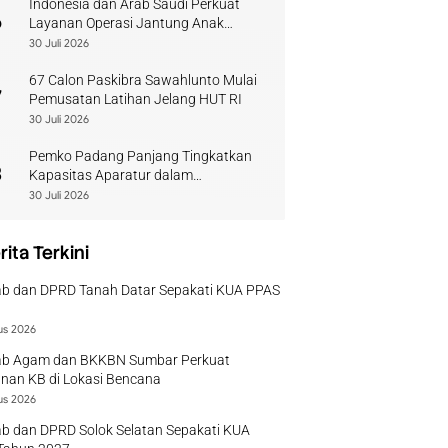
Indonesia dan Arab Saudi Perkuat
6
Layanan Operasi Jantung Anak
Sumbar
30 Juli 2026
67 Calon Paskibra Sawahlunto Mulai
7
Pemusatan Latihan Jelang HUT RI
30 Juli 2026
Pemko Padang Panjang Tingkatkan
8
Kapasitas Aparatur dalam
Penanganan Pascabencana
30 Juli 2026
rita Terkini
b dan DPRD Tanah Datar Sepakati KUA PPAS
us 2026
b Agam dan BKKBN Sumbar Perkuat
nan KB di Lokasi Bencana
us 2026
b dan DPRD Solok Selatan Sepakati KUA