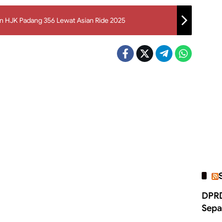
n HJK Padang 356 Lewat Asian Ride 2025
DPRD
Sepa