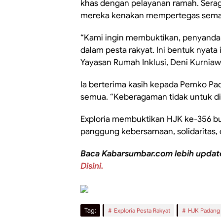
khas dengan pelayanan ramah. Sera
mereka kenakan mempertegas seman
“Kami ingin membuktikan, penyandan
dalam pesta rakyat. Ini bentuk nyata 
Yayasan Rumah Inklusi, Deni Kurniaw
Ia berterima kasih kepada Pemko Pa
semua. “Keberagaman tidak untuk di
Exploria membuktikan HJK ke-356 bu
panggung kebersamaan, solidaritas,
Baca Kabarsumbar.com lebih updat
Disini.
Tag:
Exploria Pesta Rakyat
HJK Padang