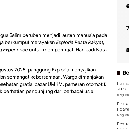
Agus Salim berubah menjadi lautan manusia pada
rga berkumpul merayakan
Exploria Pesta Rakyat
,
g Experience
untuk memperingati Hari Jadi Kota
 Agustus 2025, panggung Exploria menyajikan
Be
, dan semangat kebersamaan. Warga dimanjakan
sehatan gratis, bazar UMKM, pameran otomotif,
Pemka
2027
k perhatian pengunjung dari berbagai usia.
6 Agust
Pemka
Pelaya
5 Agust
Pemka