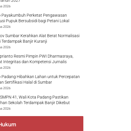
Tahun 2027
us 2026
 Payakumbuh Perketat Pengawasan
busi Pupuk Bersubsidi bagi Petani Lokal
us 2026
v Sumbar Kerahkan Alat Berat Normalisasi
 Terdampak Banjir Kuranji
us 2026
prianto Resmi Pimpin PWI Dharmasraya,
t Integritas dan Kompetensi Jurnalis
us 2026
 Padang Hibahkan Lahan untuk Percepatan
n Sertifikasi Halal di Sumbar
us 2026
 SMPN 41, Wali Kota Padang Pastikan
han Sekolah Terdampak Banjir Dikebut
us 2026
Hukum