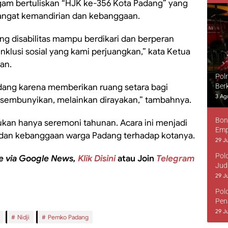
gam bertuliskan “HJK ke-356 Kota Padang” yang
gat kemandirian dan kebanggaan.
g disabilitas mampu berdikari dan berperan
inklusi sosial yang kami perjuangkan,” kata Ketua
an.
Pol
dang karena memberikan ruang setara bagi
Ber
3 Ag
sembunyikan, melainkan dirayakan,” tambahnya.
Bon
kan hanya seremoni tahunan. Acara ini menjadi
Emp
 dan kebanggaan warga Padang terhadap kotanya.
29 Ju
Pol
e via Google News,
Klik Disini
atau Join
Telegram
Jud
29 Ju
Pol
Pen
29 Ju
Nidji
Pemko Padang