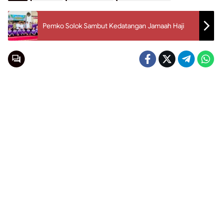
Pemko Solok Sambut Kedatangan Jamaah Haji