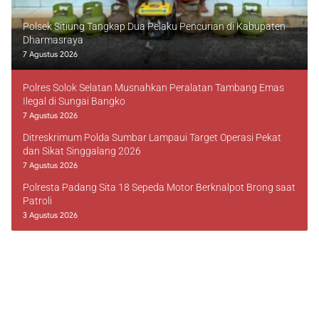
Polsek Sitiung Tangkap Dua Pelaku Pencurian di Kabupaten
Dharmasraya
7 Agustus 2026
Polres Solok Selatan Musnahkan Peralatan Tambang Emas
Ilegal di Sungai Bangko
7 Agustus 2026
Ditreskrimum Polda Sumbar Lampaui Target Operasi Pekat
dan Sikat Singgalang 2026
7 Agustus 2026
Polresta Padang Sita 18 Sepeda Motor Berknalpot Brong saat
Patroli
3 Agustus 2026