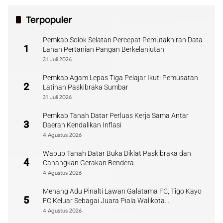
Terpopuler
Pemkab Solok Selatan Percepat Pemutakhiran Data
1
Lahan Pertanian Pangan Berkelanjutan
31 Juli 2026
Pemkab Agam Lepas Tiga Pelajar Ikuti Pemusatan
2
Latihan Paskibraka Sumbar
31 Juli 2026
Pemkab Tanah Datar Perluas Kerja Sama Antar
3
Daerah Kendalikan Inflasi
4 Agustus 2026
Wabup Tanah Datar Buka Diklat Paskibraka dan
4
Canangkan Gerakan Bendera
4 Agustus 2026
Menang Adu Pinalti Lawan Galatama FC, Tigo Kayo
5
FC Keluar Sebagai Juara Piala Walikota
Payakumbuh
4 Agustus 2026