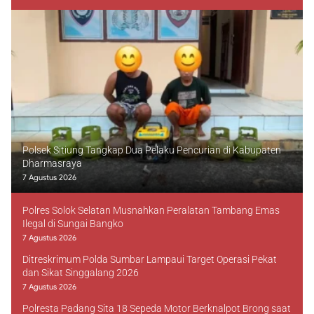
Polsek Sitiung Tangkap Dua Pelaku Pencurian di Kabupaten
Dharmasraya
7 Agustus 2026
Polres Solok Selatan Musnahkan Peralatan Tambang Emas
Ilegal di Sungai Bangko
7 Agustus 2026
Ditreskrimum Polda Sumbar Lampaui Target Operasi Pekat
dan Sikat Singgalang 2026
7 Agustus 2026
Polresta Padang Sita 18 Sepeda Motor Berknalpot Brong saat