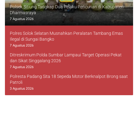
Polsek Sitiung Tangkap Dua Pelaku Pencurian di Kabupaten
Dharmasraya
7 Agustus 2026
Polres Solok Selatan Musnahkan Peralatan Tambang Emas
Ilegal di Sungai Bangko
7 Agustus 2026
Ditreskrimum Polda Sumbar Lampaui Target Operasi Pekat
dan Sikat Singgalang 2026
7 Agustus 2026
Polresta Padang Sita 18 Sepeda Motor Berknalpot Brong saat
Patroli
3 Agustus 2026