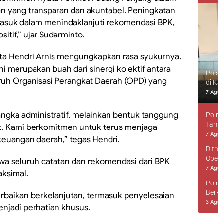
n yang transparan dan akuntabel. Peningkatan
masuk dalam menindaklanjuti rekomendasi BPK,
tif,” ujar Sudarminto.
ota Hendri Arnis mengungkapkan rasa syukurnya.
i merupakan buah dari sinergi kolektif antara
Pol
seluruh Organisasi Perangkat Daerah (OPD) yang
di 
7 Ag
angka administratif, melainkan bentuk tanggung
Pol
Tam
t. Kami berkomitmen untuk terus menjaga
7 Ag
keuangan daerah,” tegas Hendri.
Dit
Ope
wa seluruh catatan dan rekomendasi dari BPK
7 Ag
aksimal.
Pol
Ber
erbaikan berkelanjutan, termasuk penyelesaian
3 Ag
njadi perhatian khusus.