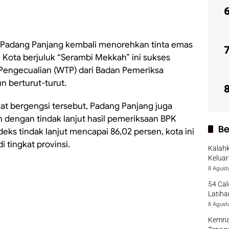
 Padang Panjang kembali menorehkan tinta emas
ota berjuluk “Serambi Mekkah” ini sukses
Pengecualian (WTP) dari Badan Pemeriksa
 berturut-turut.
t bergengsi tersebut, Padang Panjang juga
h dengan tindak lanjut hasil pemeriksaan BPK
Be
deks tindak lanjut mencapai 86,02 persen, kota ini
 tingkat provinsi.
Kalah
Keluar
Season
8 Agust
54 Cal
Latiha
8 Agust
Kemna