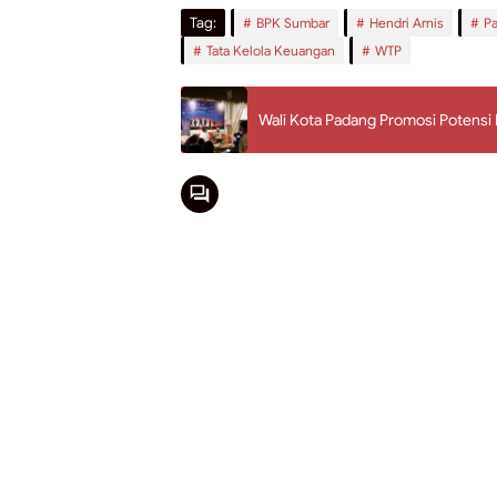
Tag:
BPK Sumbar
Hendri Arnis
P
Tata Kelola Keuangan
WTP
Wali Kota Padang Promosi Potensi 