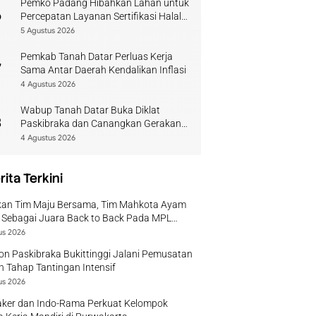
Pemko Padang Hibahkan Lahan untuk
6
Percepatan Layanan Sertifikasi Halal
di Sumbar
5 Agustus 2026
Pemkab Tanah Datar Perluas Kerja
7
Sama Antar Daerah Kendalikan Inflasi
4 Agustus 2026
Wabup Tanah Datar Buka Diklat
8
Paskibraka dan Canangkan Gerakan
Bendera
4 Agustus 2026
rita Terkini
kan Tim Maju Bersama, Tim Mahkota Ayam
 Sebagai Juara Back to Back Pada MPL
 II Tahun 2026
us 2026
on Paskibraka Bukittinggi Jalani Pemusatan
n Tahap Tantingan Intensif
us 2026
ker dan Indo-Rama Perkuat Kelompok