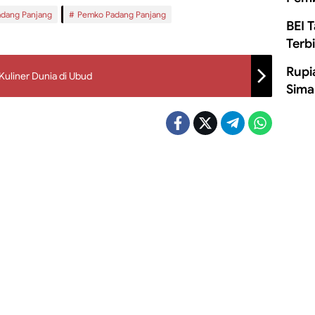
adang Panjang
Pemko Padang Panjang
BEI 
Terb
Rupi
Kuliner Dunia di Ubud
Sima