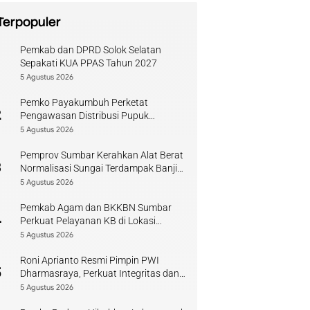
Terpopuler
Pemkab dan DPRD Solok Selatan
1
Sepakati KUA PPAS Tahun 2027
5 Agustus 2026
Pemko Payakumbuh Perketat
2
Pengawasan Distribusi Pupuk
Bersubsidi bagi Petani Lokal
5 Agustus 2026
Pemprov Sumbar Kerahkan Alat Berat
3
Normalisasi Sungai Terdampak Banjir
Kuranji
5 Agustus 2026
Pemkab Agam dan BKKBN Sumbar
4
Perkuat Pelayanan KB di Lokasi
Bencana
5 Agustus 2026
Roni Aprianto Resmi Pimpin PWI
5
Dharmasraya, Perkuat Integritas dan
Kompetensi Jurnalis
5 Agustus 2026