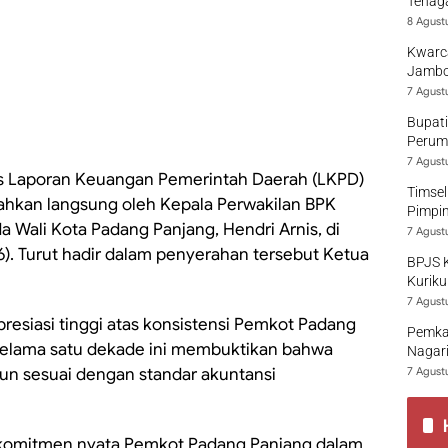
Tenaga
8 Agust
Kwarca
Jambo
7 Agust
Bupati
Perumd
7 Agust
as Laporan Keuangan Pemerintah Daerah (LKPD)
Timsel
ahkan langsung oleh Kepala Perwakilan BPK
Pimpi
 Wali Kota Padang Panjang, Hendri Arnis, di
7 Agust
). Turut hadir dalam penyerahan tersebut Ketua
BPJS 
Kuriku
7 Agust
esiasi tinggi atas konsistensi Pemkot Padang
Pemka
selama satu dekade ini membuktikan bahwa
Nagari
un sesuai dengan standar akuntansi
7 Agust
i komitmen nyata Pemkot Padang Panjang dalam