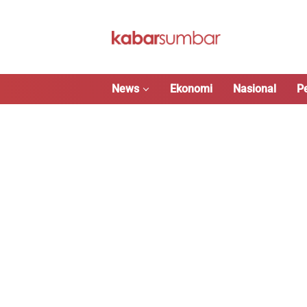
Langsung
ke
konten
News
Ekonomi
Nasional
P