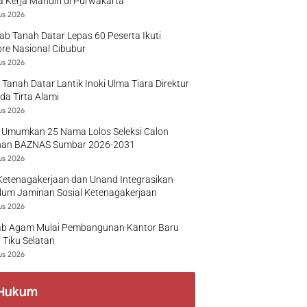
 Kerja Mandiri di Purwakarta
us 2026
b Tanah Datar Lepas 60 Peserta Ikuti
re Nasional Cibubur
us 2026
 Tanah Datar Lantik Inoki Ulma Tiara Direktur
a Tirta Alami
us 2026
 Umumkan 25 Nama Lolos Seleksi Calon
nan BAZNAS Sumbar 2026-2031
us 2026
Ketenagakerjaan dan Unand Integrasikan
lum Jaminan Sosial Ketenagakerjaan
us 2026
b Agam Mulai Pembangunan Kantor Baru
 Tiku Selatan
us 2026
Hukum