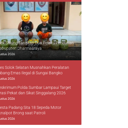
sek Sitiung Tangkap Dua Pelaku Pencurian
Kabupaten Dharmasraya
ustus 2026
res Solok Selatan Musnahkan Peralatan
bang Emas Ilegal di Sungai Bangko
ustus 2026
reskrimum Polda Sumbar Lampaui Target
rasi Pekat dan Sikat Singgalang 2026
ustus 2026
resta Padang Sita 18 Sepeda Motor
knalpot Brong saat Patroli
ustus 2026