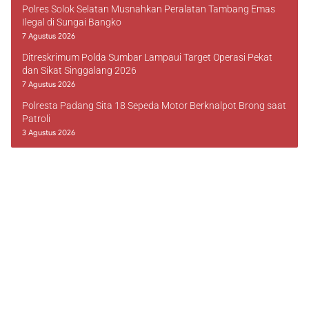
Polres Solok Selatan Musnahkan Peralatan Tambang Emas
Ilegal di Sungai Bangko
7 Agustus 2026
Ditreskrimum Polda Sumbar Lampaui Target Operasi Pekat
dan Sikat Singgalang 2026
7 Agustus 2026
Polresta Padang Sita 18 Sepeda Motor Berknalpot Brong saat
Patroli
3 Agustus 2026