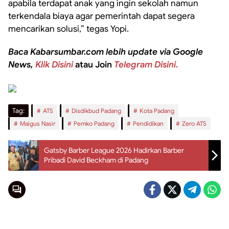
apabila terdapat anak yang ingin sekolah namun
terkendala biaya agar pemerintah dapat segera
mencarikan solusi,” tegas Yopi.
Baca Kabarsumbar.com lebih update via Google
News,
Klik Disini
atau Join
Telegram Disini.
Tag:
ATS
Disdikbud Padang
Kota Padang
Maigus Nasir
Pemko Padang
Pendidikan
Zero ATS
Gatsby Barber League 2026 Hadirkan Barber
Pribadi David Beckham di Padang