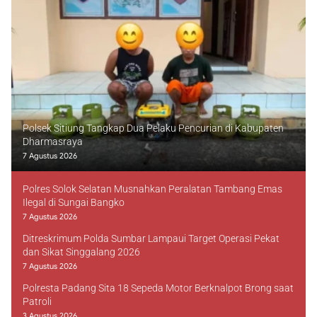
Polsek Sitiung Tangkap Dua Pelaku Pencurian di Kabupaten
Dharmasraya
7 Agustus 2026
Polres Solok Selatan Musnahkan Peralatan Tambang Emas
Ilegal di Sungai Bangko
7 Agustus 2026
Ditreskrimum Polda Sumbar Lampaui Target Operasi Pekat
dan Sikat Singgalang 2026
7 Agustus 2026
Polresta Padang Sita 18 Sepeda Motor Berknalpot Brong saat
Patroli
3 Agustus 2026