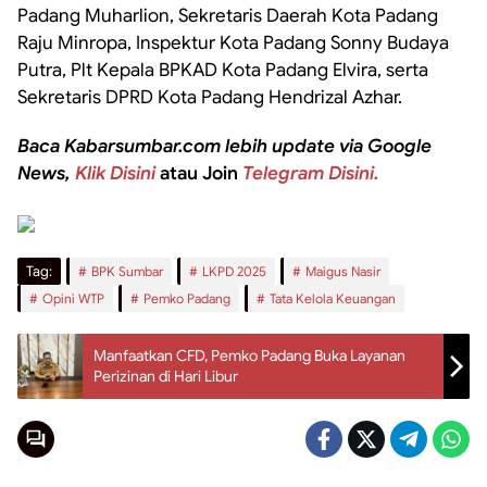
Padang Muharlion, Sekretaris Daerah Kota Padang
Raju Minropa, Inspektur Kota Padang Sonny Budaya
Putra, Plt Kepala BPKAD Kota Padang Elvira, serta
Sekretaris DPRD Kota Padang Hendrizal Azhar.
Baca Kabarsumbar.com lebih update via Google
News,
Klik Disini
atau Join
Telegram Disini.
Tag:
BPK Sumbar
LKPD 2025
Maigus Nasir
Opini WTP
Pemko Padang
Tata Kelola Keuangan
Manfaatkan CFD, Pemko Padang Buka Layanan
Perizinan di Hari Libur