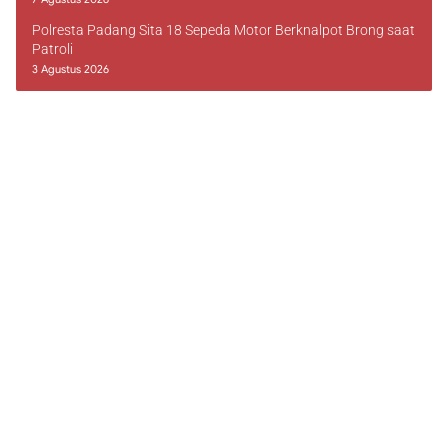
Polresta Padang Sita 18 Sepeda Motor Berknalpot Brong saat
Patroli
3 Agustus 2026