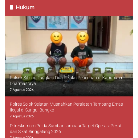
Hukum
Polsek Sitiung Tangkap Dua Pelaku Pencurian di Kabupaten
Dharmasraya
7 Agustus 2026
Polres Solok Selatan Musnahkan Peralatan Tambang Emas
Ilegal di Sungai Bangko
7 Agustus 2026
Ditreskrimum Polda Sumbar Lampaui Target Operasi Pekat
dan Sikat Singgalang 2026
7 Agustus 2026