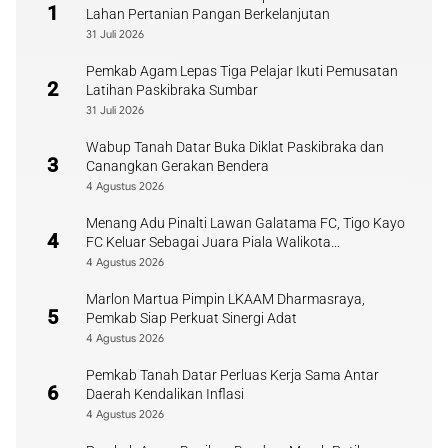
1
Lahan Pertanian Pangan Berkelanjutan
31 Juli 2026
Pemkab Agam Lepas Tiga Pelajar Ikuti Pemusatan
2
Latihan Paskibraka Sumbar
31 Juli 2026
Wabup Tanah Datar Buka Diklat Paskibraka dan
3
Canangkan Gerakan Bendera
4 Agustus 2026
Menang Adu Pinalti Lawan Galatama FC, Tigo Kayo
4
FC Keluar Sebagai Juara Piala Walikota
Payakumbuh
4 Agustus 2026
Marlon Martua Pimpin LKAAM Dharmasraya,
5
Pemkab Siap Perkuat Sinergi Adat
4 Agustus 2026
Pemkab Tanah Datar Perluas Kerja Sama Antar
6
Daerah Kendalikan Inflasi
4 Agustus 2026