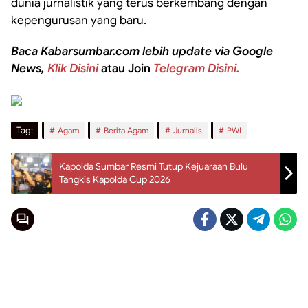
dunia jurnalistik yang terus berkembang dengan
kepengurusan yang baru.
Baca Kabarsumbar.com lebih update via Google
News,
Klik Disini
atau Join
Telegram Disini.
Tag:
Agam
Berita Agam
Jurnalis
PWI
Kapolda Sumbar Resmi Tutup Kejuaraan Bulu
Tangkis Kapolda Cup 2026