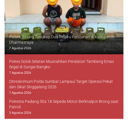
Polsek Sitiung Tangkap Dua Pelaku Pencurian di Kabupaten
Dharmasraya
7 Agustus 2026
Polres Solok Selatan Musnahkan Peralatan Tambang Emas
Ilegal di Sungai Bangko
7 Agustus 2026
Ditreskrimum Polda Sumbar Lampaui Target Operasi Pekat
dan Sikat Singgalang 2026
7 Agustus 2026
Polresta Padang Sita 18 Sepeda Motor Berknalpot Brong saat
Patroli
3 Agustus 2026