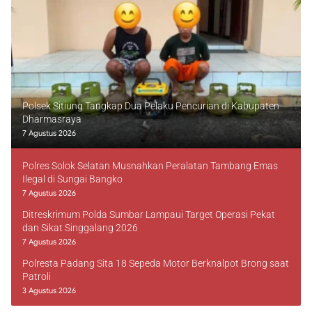
Polsek Sitiung Tangkap Dua Pelaku Pencurian di Kabupaten
Dharmasraya
7 Agustus 2026
Polres Solok Selatan Musnahkan Peralatan Tambang Emas
Ilegal di Sungai Bangko
7 Agustus 2026
Ditreskrimum Polda Sumbar Lampaui Target Operasi Pekat
dan Sikat Singgalang 2026
7 Agustus 2026
Polresta Padang Sita 18 Sepeda Motor Berknalpot Brong saat
Patroli
3 Agustus 2026