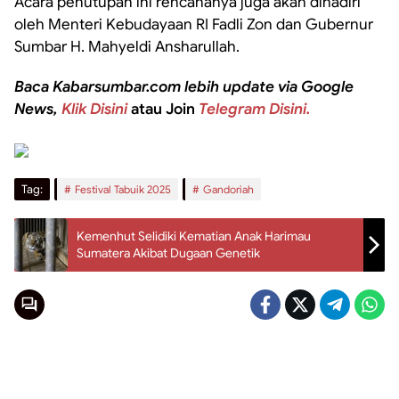
Acara penutupan ini rencananya juga akan dihadiri
oleh Menteri Kebudayaan RI Fadli Zon dan Gubernur
Sumbar H. Mahyeldi Ansharullah.
Baca Kabarsumbar.com lebih update via Google
News,
Klik Disini
atau Join
Telegram Disini.
Tag:
Festival Tabuik 2025
Gandoriah
Kemenhut Selidiki Kematian Anak Harimau
Sumatera Akibat Dugaan Genetik