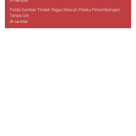
29 Juli 2026
Polda Sumbar Tindak Tegas Seluruh Pelaku Penambangan
Tanpa Izin
29 Juli 2026