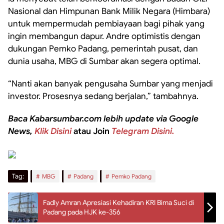
Nasional dan Himpunan Bank Milik Negara (Himbara)
untuk mempermudah pembiayaan bagi pihak yang
ingin membangun dapur. Andre optimistis dengan
dukungan Pemko Padang, pemerintah pusat, dan
dunia usaha, MBG di Sumbar akan segera optimal.
“Nanti akan banyak pengusaha Sumbar yang menjadi
investor. Prosesnya sedang berjalan,” tambahnya.
Baca Kabarsumbar.com lebih update via Google
News,
Klik Disini
atau Join
Telegram Disini.
Tag:
MBG
Padang
Pemko Padang
Fadly Amran Apresiasi Kehadiran KRI Bima Suci di
Padang pada HJK ke-356