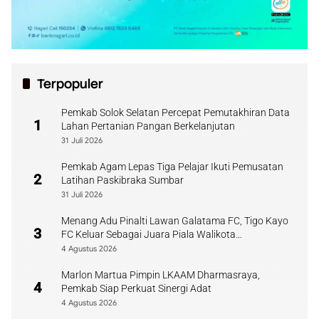
Terpopuler
Pemkab Solok Selatan Percepat Pemutakhiran Data
1
Lahan Pertanian Pangan Berkelanjutan
31 Juli 2026
Pemkab Agam Lepas Tiga Pelajar Ikuti Pemusatan
2
Latihan Paskibraka Sumbar
31 Juli 2026
Menang Adu Pinalti Lawan Galatama FC, Tigo Kayo
3
FC Keluar Sebagai Juara Piala Walikota
Payakumbuh
4 Agustus 2026
Marlon Martua Pimpin LKAAM Dharmasraya,
4
Pemkab Siap Perkuat Sinergi Adat
4 Agustus 2026