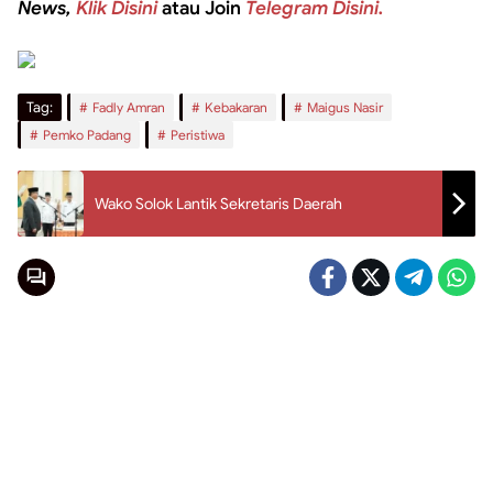
News,
Klik Disini
atau Join
Telegram Disini.
Tag:
Fadly Amran
Kebakaran
Maigus Nasir
Pemko Padang
Peristiwa
Wako Solok Lantik Sekretaris Daerah