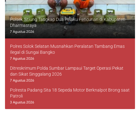
Polsek Sitiung Tangkap Dua Pelaku Pencurian di Kabupaten
Dharmasraya
7 Agustus 2026
Polres Solok Selatan Musnahkan Peralatan Tambang Emas
Ilegal di Sungai Bangko
7 Agustus 2026
Ditreskrimum Polda Sumbar Lampaui Target Operasi Pekat
dan Sikat Singgalang 2026
7 Agustus 2026
Polresta Padang Sita 18 Sepeda Motor Berknalpot Brong saat
Patroli
3 Agustus 2026