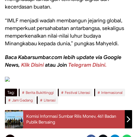
kecerdasan buatan.
“IMLF menjadi wadah membangun jejaring global,
memperkuat persahabatan antarbangsa, sekaligus
memperkenalkan nilai-nilai luhur budaya
Minangkabau kepada dunia,” pungkas Mahyeldi.
Baca Kabarsumbar.com lebih update via Google
News,
Klik Disini
atau Join
Telegram Disini.
Tag:
Berita Bukittinggi
Festival Literasi
Internasional
Jam Gadang
Literasi
Komisi Informasi Sumbar Rilis Monev, 461 Badan
Publik Bersaing