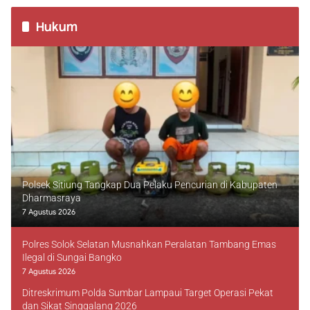
Hukum
Polsek Sitiung Tangkap Dua Pelaku Pencurian di Kabupaten
Dharmasraya
7 Agustus 2026
Polres Solok Selatan Musnahkan Peralatan Tambang Emas
Ilegal di Sungai Bangko
7 Agustus 2026
Ditreskrimum Polda Sumbar Lampaui Target Operasi Pekat
dan Sikat Singgalang 2026