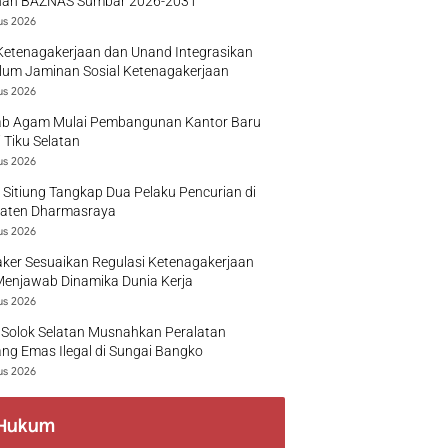
nan BAZNAS Sumbar 2026-2031
us 2026
Ketenagakerjaan dan Unand Integrasikan
lum Jaminan Sosial Ketenagakerjaan
us 2026
b Agam Mulai Pembangunan Kantor Baru
 Tiku Selatan
us 2026
 Sitiung Tangkap Dua Pelaku Pencurian di
aten Dharmasraya
us 2026
ker Sesuaikan Regulasi Ketenagakerjaan
Menjawab Dinamika Dunia Kerja
us 2026
 Solok Selatan Musnahkan Peralatan
g Emas Ilegal di Sungai Bangko
us 2026
Hukum