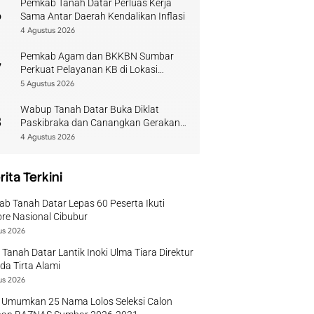
Pemkab Tanah Datar Perluas Kerja
6
Sama Antar Daerah Kendalikan Inflasi
4 Agustus 2026
Pemkab Agam dan BKKBN Sumbar
7
Perkuat Pelayanan KB di Lokasi
Bencana
5 Agustus 2026
Wabup Tanah Datar Buka Diklat
8
Paskibraka dan Canangkan Gerakan
Bendera
4 Agustus 2026
rita Terkini
b Tanah Datar Lepas 60 Peserta Ikuti
re Nasional Cibubur
us 2026
 Tanah Datar Lantik Inoki Ulma Tiara Direktur
a Tirta Alami
us 2026
 Umumkan 25 Nama Lolos Seleksi Calon