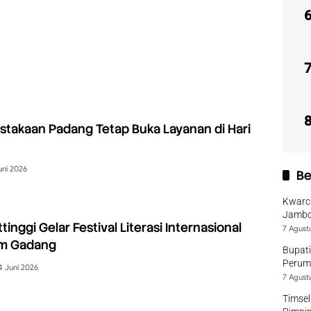
stakaan Padang Tetap Buka Layanan di Hari
uni 2026
Be
Kwarca
Jambo
inggi Gelar Festival Literasi Internasional
7 Agust
am Gadang
Bupati
Perumd
4 Juni 2026
7 Agust
Timsel