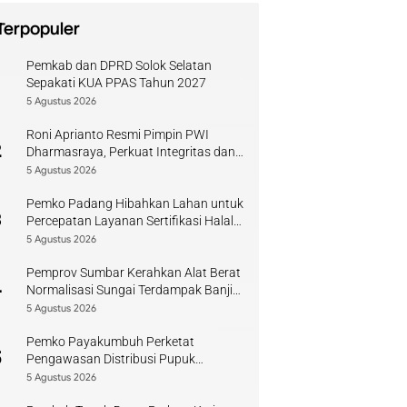
Terpopuler
Pemkab dan DPRD Solok Selatan
1
Sepakati KUA PPAS Tahun 2027
5 Agustus 2026
Roni Aprianto Resmi Pimpin PWI
2
Dharmasraya, Perkuat Integritas dan
Kompetensi Jurnalis
5 Agustus 2026
Pemko Padang Hibahkan Lahan untuk
3
Percepatan Layanan Sertifikasi Halal
di Sumbar
5 Agustus 2026
Pemprov Sumbar Kerahkan Alat Berat
4
Normalisasi Sungai Terdampak Banjir
Kuranji
5 Agustus 2026
Pemko Payakumbuh Perketat
5
Pengawasan Distribusi Pupuk
Bersubsidi bagi Petani Lokal
5 Agustus 2026