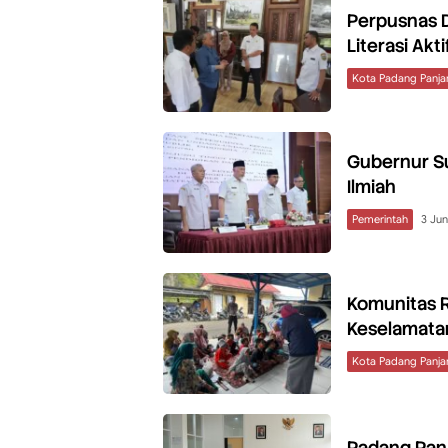
Perpusnas 
Literasi Akti
Kota Padang Panja
Gubernur S
Ilmiah
Pemerintah
3 Jun
Komunitas R
Keselamatan
Kota Padang Panja
Padang Panj