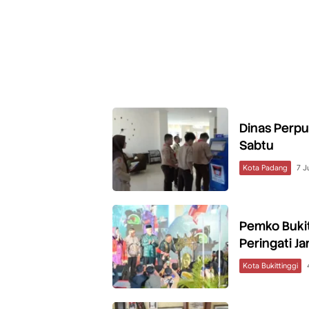
Dinas Perpu
Sabtu
Kota Padang
7 J
Pemko Bukitt
Peringati J
Kota Bukittinggi