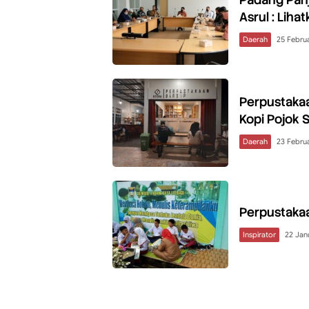
Asrul : Liha
Daerah
25 Februa
Perpustaka
Kopi Pojok 
Daerah
23 Februa
Perpustakaa
Inspirator
22 Jan