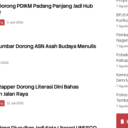
Pimpi
Dorong PDIKM Padang Panjang Jadi Hub
7 Agust
f
BPJS 
Kuriku
ng
3 Juni 2026
7 Agust
Pemka
Nagari
umbar Dorong ASN Asah Budaya Menulis
7 Agust
Polsek
Kabup
i 2026
7 Agust
Kemna
Demi 
apper Dorong Literasi Dini Bahas
7 Agust
 Jalan Raya
Polres
Tamban
ng
12 Juli 2025
7 Agust
ang Diusulkan Jadi Kota Literasi UNESCO,