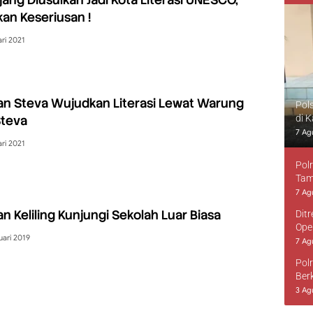
tkan Keseriusan !
ri 2021
an Steva Wujudkan Literasi Lewat Warung
Pol
Steva
di 
7 Ag
ri 2021
Pol
Tam
7 Ag
n Keliling Kunjungi Sekolah Luar Biasa
Dit
Ope
uari 2019
7 Ag
Pol
Ber
3 Ag