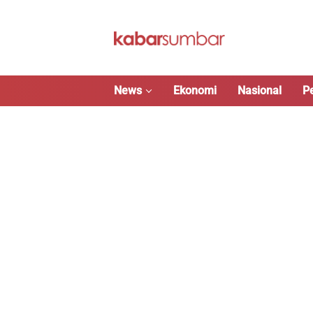
Langsung
ke
konten
News
Ekonomi
Nasional
P