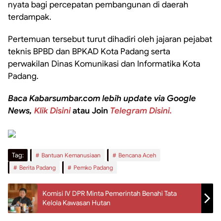
nyata bagi percepatan pembangunan di daerah
terdampak.
Pertemuan tersebut turut dihadiri oleh jajaran pejabat
teknis BPBD dan BPKAD Kota Padang serta
perwakilan Dinas Komunikasi dan Informatika Kota
Padang.
Baca Kabarsumbar.com lebih update via Google
News,
Klik Disini
atau Join
Telegram Disini.
Tag:
Bantuan Kemanusiaan
Bencana Aceh
Berita Padang
Pemko Padang
Komisi IV DPR Minta Pemerintah Benahi Tata
Kelola Kawasan Hutan