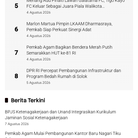
Menang Adu Pinalti Lawan Galatama FC, Tigo Kayo
5
FC Keluar Sebagai Juara Piala Walikota
Payakumbuh
4 Agustus 2026
Marlon Martua Pimpin LKAAM Dharmasraya,
6
Pemkab Siap Perkuat Sinergi Adat
4 Agustus 2026
Pemkab Agam Bagikan Bendera Merah Putih
7
Semarakkan HUT ke-81 RI
4 Agustus 2026
DPR RI Percepat Pembangunan Infrastruktur dan
8
Program Bedah Rumah di Solok
5 Agustus 2026
Berita Terkini
BPJS Ketenagakerjaan dan Unand Integrasikan Kurikulum
Jaminan Sosial Ketenagakerjaan
7 Agustus 2026
Pemkab Agam Mulai Pembangunan Kantor Baru Nagari Tiku