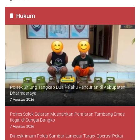
Hukum
Polsek Sitiung Tangkap Dua Pelaku Pencurian di Kabupaten
Dharmasraya
7 Agustus 2026
Polres Solok Selatan Musnahkan Peralatan Tambang Emas
Ilegal di Sungai Bangko
7 Agustus 2026
Ditreskrimum Polda Sumbar Lampaui Target Operasi Pekat