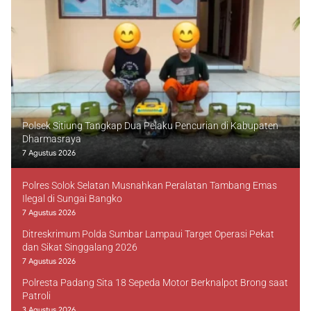
Polsek Sitiung Tangkap Dua Pelaku Pencurian di Kabupaten
Dharmasraya
7 Agustus 2026
Polres Solok Selatan Musnahkan Peralatan Tambang Emas
Ilegal di Sungai Bangko
7 Agustus 2026
Ditreskrimum Polda Sumbar Lampaui Target Operasi Pekat
dan Sikat Singgalang 2026
7 Agustus 2026
Polresta Padang Sita 18 Sepeda Motor Berknalpot Brong saat
Patroli
3 Agustus 2026