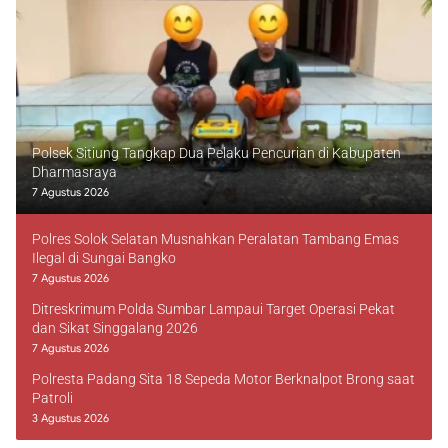
Polsek Sitiung Tangkap Dua Pelaku Pencurian di Kabupaten
Dharmasraya
7 Agustus 2026
Polres Solok Selatan Musnahkan Peralatan Tambang Emas
Ilegal di Sungai Bangko
7 Agustus 2026
Ditreskrimum Polda Sumbar Lampaui Target Operasi Pekat
dan Sikat Singgalang 2026
7 Agustus 2026
Polresta Padang Sita 18 Sepeda Motor Berknalpot Brong saat
Patroli
3 Agustus 2026