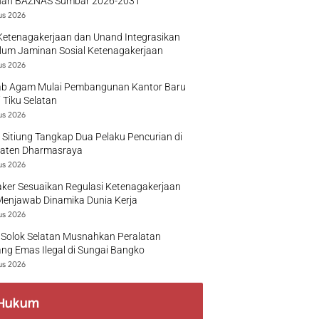
nan BAZNAS Sumbar 2026-2031
us 2026
Ketenagakerjaan dan Unand Integrasikan
lum Jaminan Sosial Ketenagakerjaan
us 2026
b Agam Mulai Pembangunan Kantor Baru
 Tiku Selatan
us 2026
 Sitiung Tangkap Dua Pelaku Pencurian di
aten Dharmasraya
us 2026
ker Sesuaikan Regulasi Ketenagakerjaan
Menjawab Dinamika Dunia Kerja
us 2026
 Solok Selatan Musnahkan Peralatan
g Emas Ilegal di Sungai Bangko
us 2026
Hukum