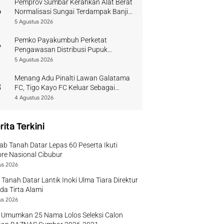
Pemprov Sumbar Kerahkan Alat Berat
6
Normalisasi Sungai Terdampak Banjir
Kuranji
5 Agustus 2026
Pemko Payakumbuh Perketat
7
Pengawasan Distribusi Pupuk
Bersubsidi bagi Petani Lokal
5 Agustus 2026
Menang Adu Pinalti Lawan Galatama
8
FC, Tigo Kayo FC Keluar Sebagai
Juara Piala Walikota Payakumbuh
4 Agustus 2026
rita Terkini
b Tanah Datar Lepas 60 Peserta Ikuti
re Nasional Cibubur
us 2026
 Tanah Datar Lantik Inoki Ulma Tiara Direktur
a Tirta Alami
us 2026
 Umumkan 25 Nama Lolos Seleksi Calon