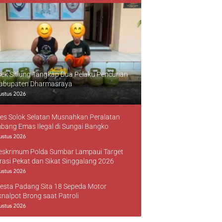
sek Sitiung Tangkap Dua Pelaku Pencurian
Kabupaten Dharmasraya
ustus 2026
res Solok Selatan Musnahkan Peralatan
bang Emas Ilegal di Sungai Bangko
ustus 2026
reskrimum Polda Sumbar Lampaui Target
rasi Pekat dan Sikat Singgalang 2026
ustus 2026
resta Padang Sita 18 Sepeda Motor
knalpot Brong saat Patroli
ustus 2026