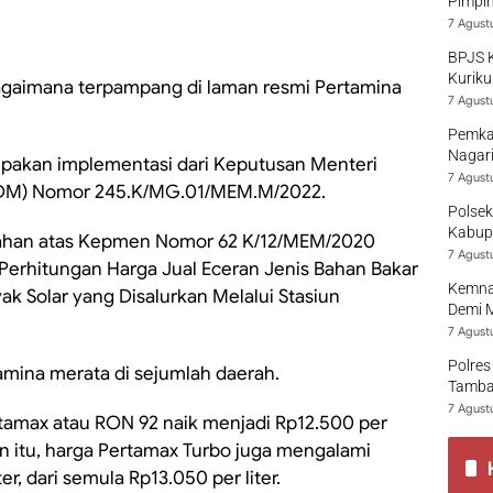
Pimpi
7 Agust
BPJS 
Kuriku
bagaimana terpampang di laman resmi Pertamina
7 Agust
Pemka
Nagari
pakan implementasi dari Keputusan Menteri
7 Agust
ESDM) Nomor 245.K/MG.01/MEM.M/2022.
Polsek
Kabup
ahan atas Kepmen Nomor 62 K/12/MEM/2020
7 Agust
Perhitungan Harga Jual Eceran Jenis Bahan Bakar
Kemna
 Solar yang Disalurkan Melalui Stasiun
Demi 
7 Agust
Polres
amina merata di sejumlah daerah.
Tamban
7 Agust
rtamax atau RON 92 naik menjadi Rp12.500 per
lain itu, harga Pertamax Turbo juga mengalami
r, dari semula Rp13.050 per liter.