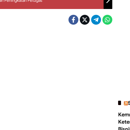
dan Peningkatan Petugas
Kemn
Kete
Bisn