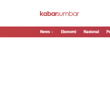
Langsung
ke
konten
News
Ekonomi
Nasional
P