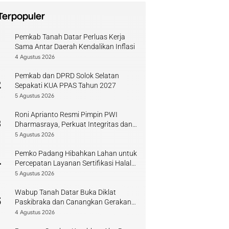
Terpopuler
Pemkab Tanah Datar Perluas Kerja
1
Sama Antar Daerah Kendalikan Inflasi
4 Agustus 2026
Pemkab dan DPRD Solok Selatan
2
Sepakati KUA PPAS Tahun 2027
5 Agustus 2026
Roni Aprianto Resmi Pimpin PWI
3
Dharmasraya, Perkuat Integritas dan
Kompetensi Jurnalis
5 Agustus 2026
Pemko Padang Hibahkan Lahan untuk
4
Percepatan Layanan Sertifikasi Halal
di Sumbar
5 Agustus 2026
Wabup Tanah Datar Buka Diklat
5
Paskibraka dan Canangkan Gerakan
Bendera
4 Agustus 2026