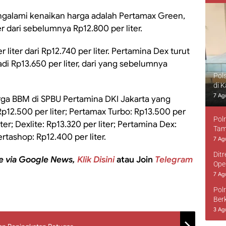
engalami kenaikan harga adalah Pertamax Green,
er dari sebelumnya Rp12.800 per liter.
 liter dari Rp12.740 per liter. Pertamina Dex turut
 Rp13.650 per liter, dari yang sebelumnya
Pol
di 
7 Ag
harga BBM di SPBU Pertamina DKI Jakarta yang
Rp12.500 per liter; Pertamax Turbo: Rp13.500 per
Pol
ter; Dexlite: Rp13.320 per liter; Pertamina Dex:
Tam
rtashop: Rp12.400 per liter.
7 Ag
Dit
e via Google News,
Klik Disini
atau Join
Telegram
Ope
7 Ag
Pol
Ber
3 Ag