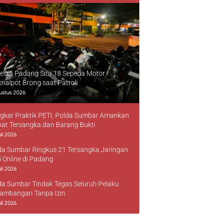
resta Padang Sita 18 Sepeda Motor
knalpot Brong saat Patroli
ustus 2026
gkar Praktik PETI, Polda Sumbar Amankan
at Tersangka dan Barang Bukti
li 2026
da Sumbar Ringkus 21 Tersangka Jaringan
i Online di Padang
li 2026
da Sumbar Tindak Tegas Seluruh Pelaku
ambangan Tanpa Izin
li 2026