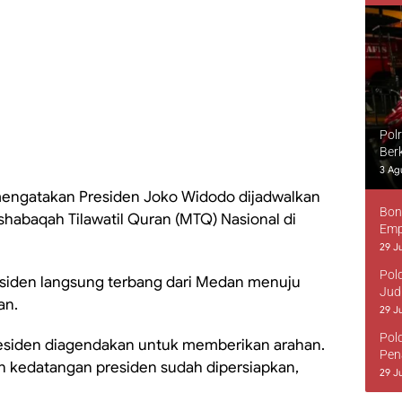
Pol
Ber
3 Ag
mengatakan Presiden Joko Widodo dijadwalkan
Bon
shabaqah Tilawatil Quran (MTQ) Nasional di
Emp
29 Ju
Pol
residen langsung terbang dari Medan menuju
Jud
an.
29 Ju
Pol
presiden diagendakan untuk memberikan arahan.
Pen
 kedatangan presiden sudah dipersiapkan,
29 Ju