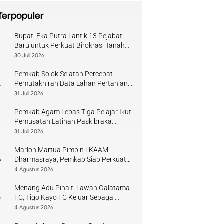
Terpopuler
Bupati Eka Putra Lantik 13 Pejabat
1
Baru untuk Perkuat Birokrasi Tanah
Datar
30 Juli 2026
Pemkab Solok Selatan Percepat
2
Pemutakhiran Data Lahan Pertanian
Pangan Berkelanjutan
31 Juli 2026
Pemkab Agam Lepas Tiga Pelajar Ikuti
3
Pemusatan Latihan Paskibraka
Sumbar
31 Juli 2026
Marlon Martua Pimpin LKAAM
4
Dharmasraya, Pemkab Siap Perkuat
Sinergi Adat
4 Agustus 2026
Menang Adu Pinalti Lawan Galatama
5
FC, Tigo Kayo FC Keluar Sebagai
Juara Piala Walikota Payakumbuh
4 Agustus 2026