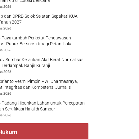
nan KB di Lokasi Bencana
us 2026
b dan DPRD Solok Selatan Sepakati KUA
Tahun 2027
us 2026
 Payakumbuh Perketat Pengawasan
busi Pupuk Bersubsidi bagi Petani Lokal
us 2026
v Sumbar Kerahkan Alat Berat Normalisasi
 Terdampak Banjir Kuranji
us 2026
prianto Resmi Pimpin PWI Dharmasraya,
t Integritas dan Kompetensi Jurnalis
us 2026
 Padang Hibahkan Lahan untuk Percepatan
n Sertifikasi Halal di Sumbar
us 2026
Hukum