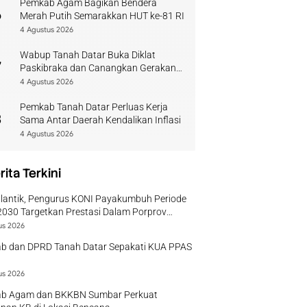
Pemkab Agam Bagikan Bendera
6
Merah Putih Semarakkan HUT ke-81 RI
4 Agustus 2026
Wabup Tanah Datar Buka Diklat
7
Paskibraka dan Canangkan Gerakan
Bendera
4 Agustus 2026
Pemkab Tanah Datar Perluas Kerja
8
Sama Antar Daerah Kendalikan Inflasi
4 Agustus 2026
rita Terkini
ilantik, Pengurus KONI Payakumbuh Periode
030 Targetkan Prestasi Dalam Porprov
r
us 2026
b dan DPRD Tanah Datar Sepakati KUA PPAS
us 2026
b Agam dan BKKBN Sumbar Perkuat