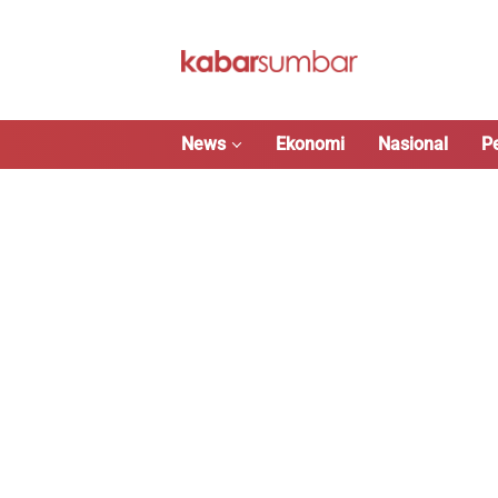
Langsung
ke
konten
News
Ekonomi
Nasional
P