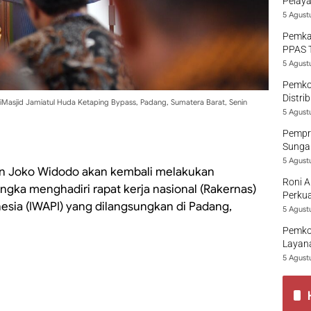
Pelaya
5 Agust
Pemka
PPAS 
5 Agust
Pemko
Distri
Masjid Jamiatul Huda Ketaping Bypass, Padang, Sumatera Barat, Senin
5 Agust
Pempro
Sungai
5 Agust
n Joko Widodo akan kembali melakukan
Roni A
ngka menghadiri rapat kerja nasional (Rakernas)
Perkua
esia (IWAPI) yang dilangsungkan di Padang,
5 Agust
Pemko
Layana
5 Agust