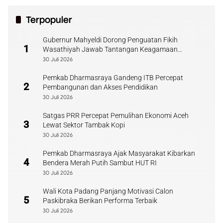
Terpopuler
Gubernur Mahyeldi Dorong Penguatan Fikih
1
Wasathiyah Jawab Tantangan Keagamaan
Kontemporer
30 Juli 2026
Pemkab Dharmasraya Gandeng ITB Percepat
2
Pembangunan dan Akses Pendidikan
30 Juli 2026
Satgas PRR Percepat Pemulihan Ekonomi Aceh
3
Lewat Sektor Tambak Kopi
30 Juli 2026
Pemkab Dharmasraya Ajak Masyarakat Kibarkan
4
Bendera Merah Putih Sambut HUT RI
30 Juli 2026
Wali Kota Padang Panjang Motivasi Calon
5
Paskibraka Berikan Performa Terbaik
30 Juli 2026