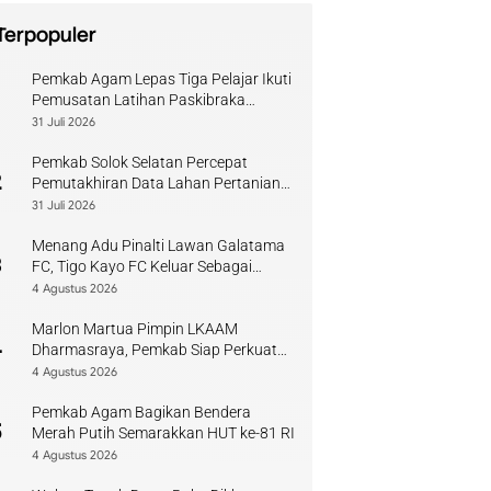
Terpopuler
Pemkab Agam Lepas Tiga Pelajar Ikuti
1
Pemusatan Latihan Paskibraka
Sumbar
31 Juli 2026
Pemkab Solok Selatan Percepat
2
Pemutakhiran Data Lahan Pertanian
Pangan Berkelanjutan
31 Juli 2026
Menang Adu Pinalti Lawan Galatama
3
FC, Tigo Kayo FC Keluar Sebagai
Juara Piala Walikota Payakumbuh
4 Agustus 2026
Marlon Martua Pimpin LKAAM
4
Dharmasraya, Pemkab Siap Perkuat
Sinergi Adat
4 Agustus 2026
Pemkab Agam Bagikan Bendera
5
Merah Putih Semarakkan HUT ke-81 RI
4 Agustus 2026