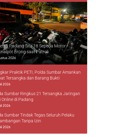
resta Padang Sita 18 Sepeda Motor
knalpot Brong saat Patroli
ustus 2026
gkar Praktik PETI, Polda Sumbar Amankan
at Tersangka dan Barang Bukti
li 2026
da Sumbar Ringkus 21 Tersangka Jaringan
i Online di Padang
li 2026
da Sumbar Tindak Tegas Seluruh Pelaku
ambangan Tanpa Izin
li 2026