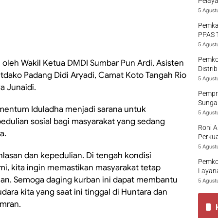
Pelaya
5 Agust
Pemka
PPAS 
5 Agust
Pemko
i oleh Wakil Ketua DMDI Sumbar Pun Ardi, Asisten
Distri
ako Padang Didi Aryadi, Camat Koto Tangah Rio
5 Agust
a Junaidi.
Pempro
Sungai
entum Iduladha menjadi sarana untuk
5 Agust
edulian sosial bagi masyarakat yang sedang
Roni A
a.
Perkua
5 Agust
khlasan dan kepedulian. Di tengah kondisi
Pemko
, kita ingin memastikan masyarakat tetap
Layana
an. Semoga daging kurban ini dapat membantu
5 Agust
ra kita yang saat ini tinggal di Huntara dan
Amran.