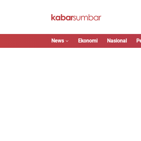
Langsung
ke
konten
News
Ekonomi
Nasional
P