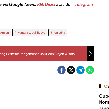
e via Google News,
Klik Disini
atau Join
Telegram
 Amran
Huntara Lubuk Buaya
Iduladha
njang Perketat Pengamanan Jalur dan Objek Wisata
Gube
Norm
Tang