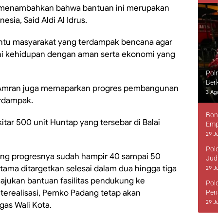
, menambahkan bahwa bantuan ini merupakan
ia, Said Aldi Al Idrus.
antu masyarakat yang terdampak bencana agar
ni kehidupan dengan aman serta ekonomi yang
Pol
Ber
y Amran juga memaparkan progres pembangunan
3 Ag
erdampak.
Bon
ar 500 unit Huntap yang tersebar di Balai
Emp
29 Ju
Pol
ng progresnya sudah hampir 40 sampai 50
Jud
rtama ditargetkan selesai dalam dua hingga tiga
29 Ju
gajukan bantuan fasilitas pendukung ke
Pol
terealisasi, Pemko Padang tetap akan
Pen
29 Ju
as Wali Kota.