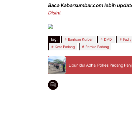
Baca Kabarsumbar.com lebih updat
Disini.
Tag:
Bantuan Kurban
DMDI
Fadly
Kota Padang
Pemko Padang
Libur Idul Adha, Polres Padang Pa