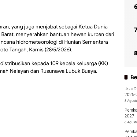
mran, yang juga menjabat sebagai Ketua Dunia
 Barat, menyerahkan bantuan hewan kurban dari
encana hidrometeorologi di Hunian Sementara
to Tangah, Kamis (28/5/2026).
distribusikan kepada 109 kepala keluarga (KK)
umah Nelayan dan Rusunawa Lubuk Buaya.
Be
Usai D
2026-2
Sumba
6 Agust
Pemka
2027
6 Agust
Pemka