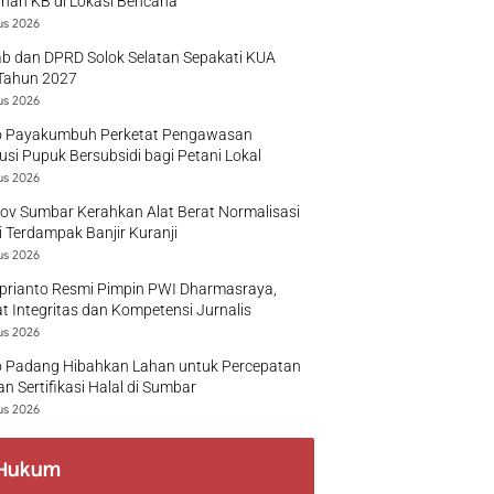
nan KB di Lokasi Bencana
us 2026
b dan DPRD Solok Selatan Sepakati KUA
Tahun 2027
us 2026
 Payakumbuh Perketat Pengawasan
busi Pupuk Bersubsidi bagi Petani Lokal
us 2026
v Sumbar Kerahkan Alat Berat Normalisasi
 Terdampak Banjir Kuranji
us 2026
prianto Resmi Pimpin PWI Dharmasraya,
t Integritas dan Kompetensi Jurnalis
us 2026
 Padang Hibahkan Lahan untuk Percepatan
n Sertifikasi Halal di Sumbar
us 2026
Hukum