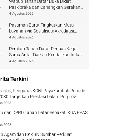
Wabup Tanah Datar Buka Diklat
6
Paskibraka dan Canangkan Gerakan
Bendera
4 Agustus 2026
Pasaman Barat Tingkatkan Mutu
7
Layanan via Sosialisasi Akreditasi
Perpustakaan 2026
4 Agustus 2026
Pemkab Tanah Datar Perluas Kerja
8
Sama Antar Daerah Kendalikan Inflasi
4 Agustus 2026
rita Terkini
ilantik, Pengurus KONI Payakumbuh Periode
030 Targetkan Prestasi Dalam Porprov
r
us 2026
b dan DPRD Tanah Datar Sepakati KUA PPAS
us 2026
b Agam dan BKKBN Sumbar Perkuat