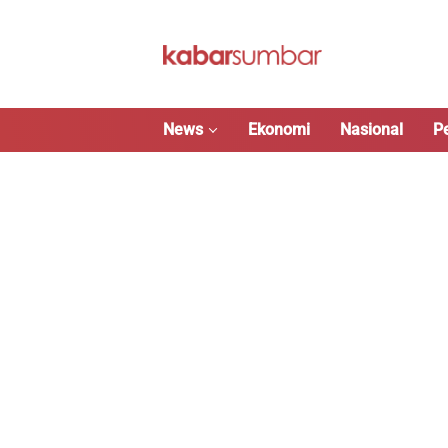
Langsung
ke
konten
News
Ekonomi
Nasional
P