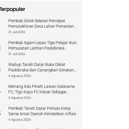
Terpopuler
Pemkab Solok Selatan Percepat
1
Pemutakhiran Data Lahan Pertanian
Pangan Berkelanjutan
31 Juli 2026
Pemkab Agam Lepas Tiga Pelajar Ikuti
2
Pemusatan Latihan Paskibraka
Sumbar
31 Juli 2026
Wabup Tanah Datar Buka Diklat
3
Paskibraka dan Canangkan Gerakan
Bendera
4 Agustus 2026
Menang Adu Pinalti Lawan Galatama
4
FC, Tigo Kayo FC Keluar Sebagai
Juara Piala Walikota Payakumbuh
4 Agustus 2026
Pemkab Tanah Datar Perluas Kerja
5
Sama Antar Daerah Kendalikan Inflasi
4 Agustus 2026