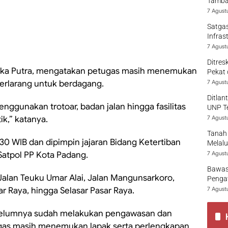
Tamban
7 Agust
Satgas
Infras
7 Agust
Ditres
 Eka Putra, mengatakan petugas masih menemukan
Pekat 
rlarang untuk berdagang.
7 Agust
Ditlan
gunakan trotoar, badan jalan hingga fasilitas
UNP T
ik,” katanya.
7 Agust
Tanah 
30 WIB dan dipimpin jajaran Bidang Ketertiban
Melalu
atpol PP Kota Padang.
7 Agust
Bawas
Jalan Teuku Umar Alai, Jalan Mangunsarkoro,
Pengaw
r Raya, hingga Selasar Pasar Raya.
7 Agust
ebelumnya sudah melakukan pengawasan dan
ugas masih menemukan lapak serta perlengkapan