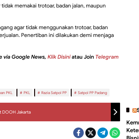
tidak memakai trotoar, badan jalan, maupun
gang agar tidak menggunakan trotoar, badan
erjualan. Penertiban ini dilakukan demi menjaga
e via Google News,
Klik Disini
atau Join
Telegram
ban PKL
PKL
Razia Satpol PP
Satpol PP Padang
at DOOH Jakarta
Kemn
Kete
Bisn