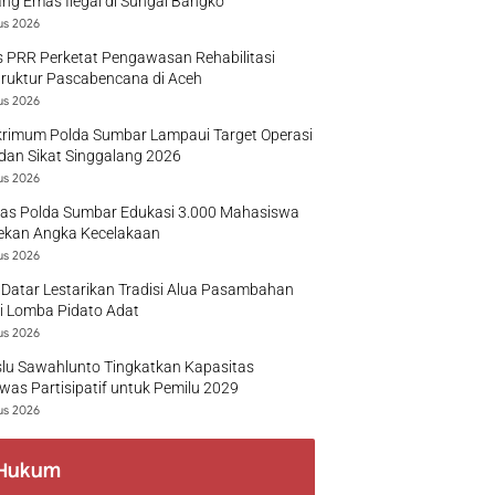
g Emas Ilegal di Sungai Bangko
us 2026
 PRR Perketat Pengawasan Rehabilitasi
truktur Pascabencana di Aceh
us 2026
krimum Polda Sumbar Lampaui Target Operasi
dan Sikat Singgalang 2026
us 2026
tas Polda Sumbar Edukasi 3.000 Mahasiswa
ekan Angka Kecelakaan
us 2026
Datar Lestarikan Tradisi Alua Pasambahan
i Lomba Pidato Adat
us 2026
lu Sawahlunto Tingkatkan Kapasitas
as Partisipatif untuk Pemilu 2029
us 2026
Hukum