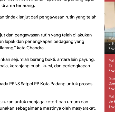
i area terlarang.
n tindak lanjut dari pengawasan rutin yang telah
jut dari pengawasan rutin yang telah dilakukan
Pol
n lapak dan perlengkapan pedagang yang
di 
ilarang,” kata Chandra.
7 Ag
kan sejumlah barang bukti, antara lain payung,
Pol
 baja, keranjang buah, kursi, dan perlengkapan
Tam
7 Ag
Dit
epada PPNS Satpol PP Kota Padang untuk proses
Ope
7 Ag
Pol
akukan untuk menjaga ketertiban umum dan
Ber
3 Ag
igunakan sebagaimana mestinya oleh masyarakat.