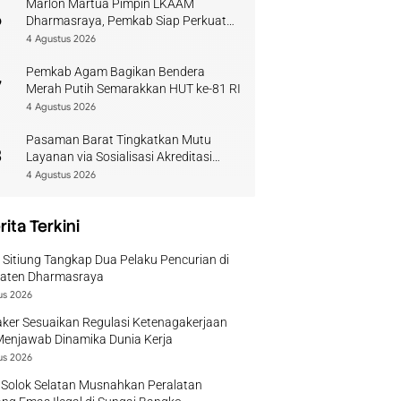
Marlon Martua Pimpin LKAAM
6
Dharmasraya, Pemkab Siap Perkuat
Sinergi Adat
4 Agustus 2026
Pemkab Agam Bagikan Bendera
7
Merah Putih Semarakkan HUT ke-81 RI
4 Agustus 2026
Pasaman Barat Tingkatkan Mutu
8
Layanan via Sosialisasi Akreditasi
Perpustakaan 2026
4 Agustus 2026
rita Terkini
 Sitiung Tangkap Dua Pelaku Pencurian di
aten Dharmasraya
us 2026
ker Sesuaikan Regulasi Ketenagakerjaan
Menjawab Dinamika Dunia Kerja
us 2026
 Solok Selatan Musnahkan Peralatan