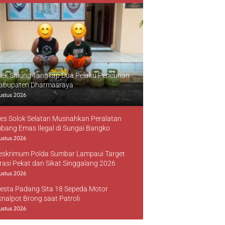
sek Sitiung Tangkap Dua Pelaku Pencurian
Kabupaten Dharmasraya
ustus 2026
res Solok Selatan Musnahkan Peralatan
bang Emas Ilegal di Sungai Bangko
ustus 2026
reskrimum Polda Sumbar Lampaui Target
rasi Pekat dan Sikat Singgalang 2026
ustus 2026
resta Padang Sita 18 Sepeda Motor
knalpot Brong saat Patroli
ustus 2026