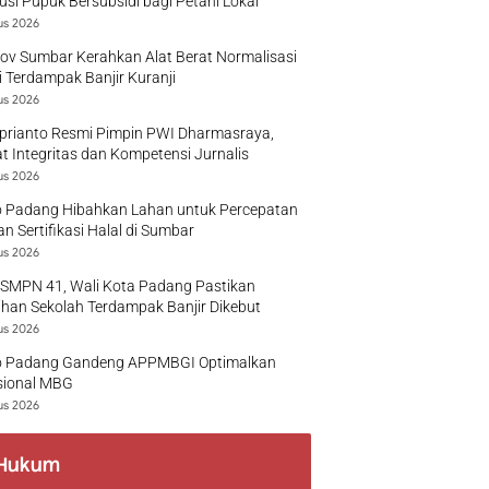
busi Pupuk Bersubsidi bagi Petani Lokal
us 2026
v Sumbar Kerahkan Alat Berat Normalisasi
 Terdampak Banjir Kuranji
us 2026
prianto Resmi Pimpin PWI Dharmasraya,
t Integritas dan Kompetensi Jurnalis
us 2026
 Padang Hibahkan Lahan untuk Percepatan
n Sertifikasi Halal di Sumbar
us 2026
 SMPN 41, Wali Kota Padang Pastikan
han Sekolah Terdampak Banjir Dikebut
us 2026
 Padang Gandeng APPMBGI Optimalkan
sional MBG
us 2026
Hukum