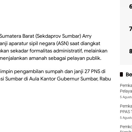
 Sumatera Barat (Sekdaprov Sumbar) Arry
i aparatur sipil negara (ASN) saat diangkat
ukan sekadar formalitas administratif, melainkan
 menjalankan amanah sebagai pelayan publik.
impin pengambilan sumpah dan janji 27 PNS di
Be
nsi Sumbar di Aula Kantor Gubernur Sumbar, Rabu
Pemka
Pelaya
5 Agust
Pemka
PPAS 
5 Agust
Pemko