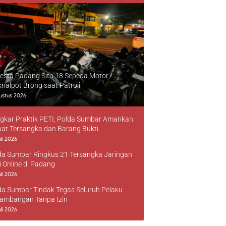
resta Padang Sita 18 Sepeda Motor
knalpot Brong saat Patroli
ustus 2026
gkar Praktik PETI, Polda Sumbar Amankan
at Tersangka dan Barang Bukti
li 2026
da Sumbar Ringkus 21 Tersangka Jaringan
i Online di Padang
li 2026
da Sumbar Tindak Tegas Seluruh Pelaku
ambangan Tanpa Izin
li 2026