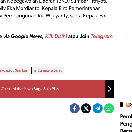
adan Kepegawaian Daerah (BKD) Sumbar Fitriyati,
olly Eka Mardianto, Kepala Biro Pemerintahan
si Pembangunan Ria Wijayanty, serta Kepala Biro
e via Google News,
Klik Disini
atau Join
Telegram
ekdaprov Sumbar
Sumatera Barat
2 Calon Mahasiswa Saga Saja Plus
Pemk
Peng
Bers