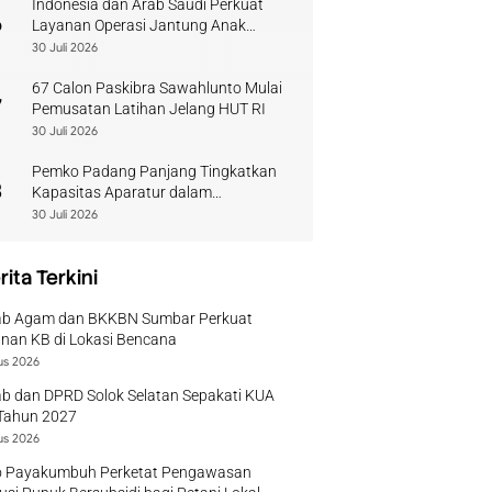
Indonesia dan Arab Saudi Perkuat
6
Layanan Operasi Jantung Anak
Sumbar
30 Juli 2026
67 Calon Paskibra Sawahlunto Mulai
7
Pemusatan Latihan Jelang HUT RI
30 Juli 2026
Pemko Padang Panjang Tingkatkan
8
Kapasitas Aparatur dalam
Penanganan Pascabencana
30 Juli 2026
rita Terkini
b Agam dan BKKBN Sumbar Perkuat
nan KB di Lokasi Bencana
us 2026
b dan DPRD Solok Selatan Sepakati KUA
Tahun 2027
us 2026
 Payakumbuh Perketat Pengawasan