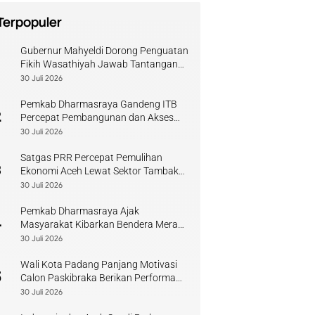
Terpopuler
Gubernur Mahyeldi Dorong Penguatan
1
Fikih Wasathiyah Jawab Tantangan
Keagamaan Kontemporer
30 Juli 2026
Pemkab Dharmasraya Gandeng ITB
2
Percepat Pembangunan dan Akses
Pendidikan
30 Juli 2026
Satgas PRR Percepat Pemulihan
3
Ekonomi Aceh Lewat Sektor Tambak
Kopi
30 Juli 2026
Pemkab Dharmasraya Ajak
4
Masyarakat Kibarkan Bendera Merah
Putih Sambut HUT RI
30 Juli 2026
Wali Kota Padang Panjang Motivasi
5
Calon Paskibraka Berikan Performa
Terbaik
30 Juli 2026