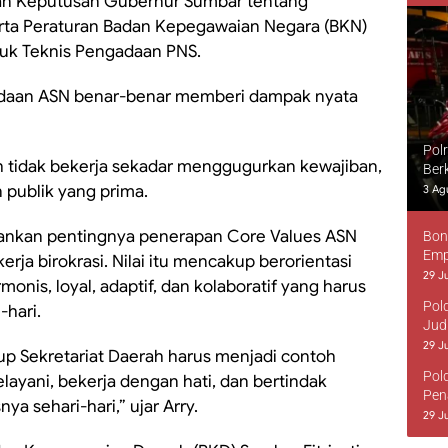
gan Keputusan Gubernur Sumbar tentang
ta Peraturan Badan Kepegawaian Negara (BKN)
uk Teknis Pengadaan PNS.
adaan ASN benar-benar memberi dampak nyata
Pol
ah tidak bekerja sekadar menggugurkan kewajiban,
Ber
 publik yang prima.
3 Ag
kankan pentingnya penerapan Core Values ASN
Bon
Emp
ja birokrasi. Nilai itu mencakup berorientasi
29 Ju
onis, loyal, adaptif, dan kolaboratif yang harus
Pol
-hari.
Jud
29 Ju
kup Sekretariat Daerah harus menjadi contoh
Pol
ayani, bekerja dengan hati, dan bertindak
Pen
a sehari-hari,” ujar Arry.
29 Ju