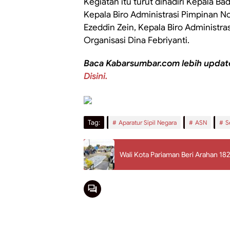
Kegiatan itu turut dihadiri Kepala B
Kepala Biro Administrasi Pimpinan N
Ezeddin Zein, Kepala Biro Administra
Organisasi Dina Febriyanti.
Baca Kabarsumbar.com lebih updat
Disini.
Tag:
Aparatur Sipil Negara
ASN
S
Wali Kota Pariaman Beri Arahan 18