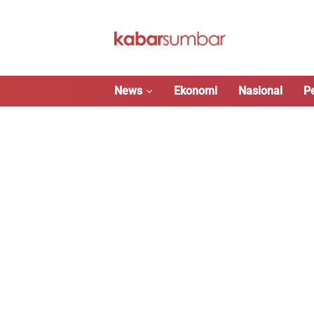
Langsung
ke
konten
News
Ekonomi
Nasional
P