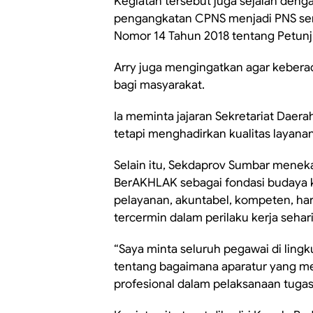
Kegiatan tersebut juga sejalan den
pengangkatan CPNS menjadi PNS ser
Nomor 14 Tahun 2018 tentang Petunj
Arry juga mengingatkan agar keber
bagi masyarakat.
Ia meminta jajaran Sekretariat Daer
tetapi menghadirkan kualitas layanan
Selain itu, Sekdaprov Sumbar mene
BerAKHLAK sebagai fondasi budaya ker
pelayanan, akuntabel, kompeten, harm
tercermin dalam perilaku kerja sehari
“Saya minta seluruh pegawai di ling
tentang bagaimana aparatur yang mel
profesional dalam pelaksanaan tugasny