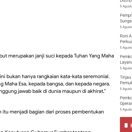
Distri
5 Agust
Pempro
Sungai
5 Agust
Roni A
Perkua
5 Agust
ut merupakan janji suci kepada Tuhan Yang Maha
Pemko
Layana
5 Agust
ni bukan hanya rangkaian kata-kata seremonial.
Tinjau
Pemuli
Yang Maha Esa, kepada bangsa, dan kepada negara.
5 Agust
ggung jawab baik di dunia maupun di akhirat,”
Pemko
Opera
5 Agust
 itu menjadi bagian dari proses pembentukan