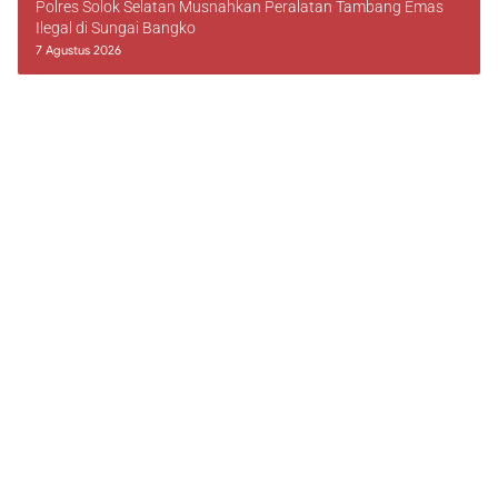
Polres Solok Selatan Musnahkan Peralatan Tambang Emas
Ilegal di Sungai Bangko
7 Agustus 2026