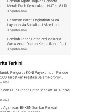
Pemkab Agam Bagikan Bendera
6
Merah Putih Semarakkan HUT ke-81 RI
4 Agustus 2026
Pasaman Barat Tingkatkan Mutu
7
Layanan via Sosialisasi Akreditasi
Perpustakaan 2026
4 Agustus 2026
Pemkab Tanah Datar Perluas Kerja
8
Sama Antar Daerah Kendalikan Inflasi
4 Agustus 2026
rita Terkini
ilantik, Pengurus KONI Payakumbuh Periode
030 Targetkan Prestasi Dalam Porprov
r
us 2026
b dan DPRD Tanah Datar Sepakati KUA PPAS
us 2026
b Agam dan BKKBN Sumbar Perkuat