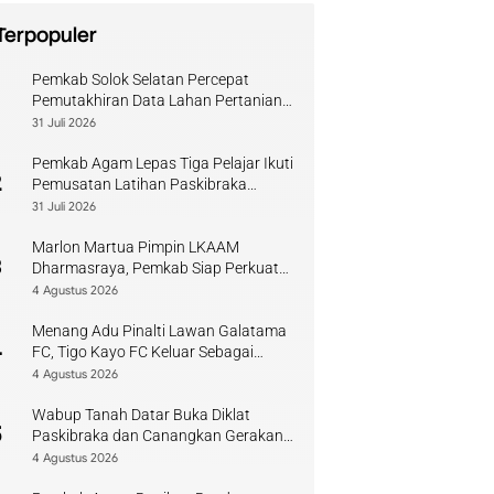
Terpopuler
Pemkab Solok Selatan Percepat
1
Pemutakhiran Data Lahan Pertanian
Pangan Berkelanjutan
31 Juli 2026
Pemkab Agam Lepas Tiga Pelajar Ikuti
2
Pemusatan Latihan Paskibraka
Sumbar
31 Juli 2026
Marlon Martua Pimpin LKAAM
3
Dharmasraya, Pemkab Siap Perkuat
Sinergi Adat
4 Agustus 2026
Menang Adu Pinalti Lawan Galatama
4
FC, Tigo Kayo FC Keluar Sebagai
Juara Piala Walikota Payakumbuh
4 Agustus 2026
Wabup Tanah Datar Buka Diklat
5
Paskibraka dan Canangkan Gerakan
Bendera
4 Agustus 2026