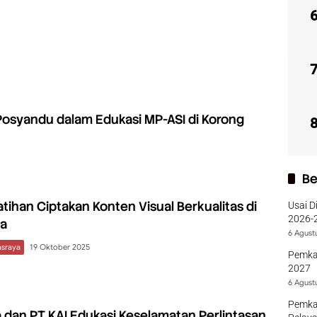
osyandu dalam Edukasi MP-ASI di Korong
Be
atihan Ciptakan Konten Visual Berkualitas di
Usai D
2026-2
a
Sumba
6 Agust
sraya
19 Oktober 2025
Pemka
2027
6 Agust
Pemka
a dan PT KAI Edukasi Keselamatan Perlintasan