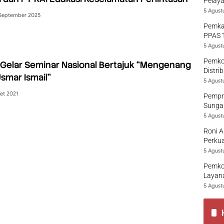
Pelaya
5 Agust
September 2025
Pemka
PPAS 
5 Agust
Pemko
Gelar Seminar Nasional Bertajuk “Mengenang
Distri
smar Ismail”
5 Agust
et 2021
Pempro
Sungai
5 Agust
Roni A
Perkua
5 Agust
Pemko
Layana
5 Agust