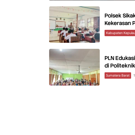
Polsek Sik
Kekerasan 
Kabupaten Kepula
PLN Edukasi 
di Politekni
Sumatera Barat