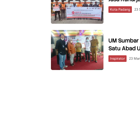
Kota Padang
23 
UM Sumbar 
Satu Abad U
Inspirator
23 Mar