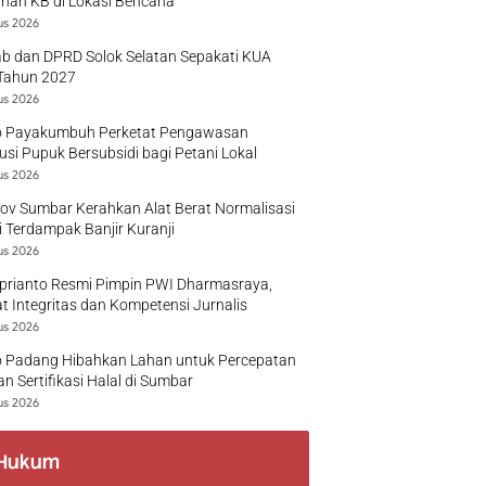
nan KB di Lokasi Bencana
us 2026
b dan DPRD Solok Selatan Sepakati KUA
Tahun 2027
us 2026
 Payakumbuh Perketat Pengawasan
busi Pupuk Bersubsidi bagi Petani Lokal
us 2026
v Sumbar Kerahkan Alat Berat Normalisasi
 Terdampak Banjir Kuranji
us 2026
prianto Resmi Pimpin PWI Dharmasraya,
t Integritas dan Kompetensi Jurnalis
us 2026
 Padang Hibahkan Lahan untuk Percepatan
n Sertifikasi Halal di Sumbar
us 2026
Hukum