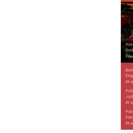
Pol
Ber
3 Ag
Bon
Emp
29 Ju
Pol
Jud
29 Ju
Pol
Pen
29 Ju