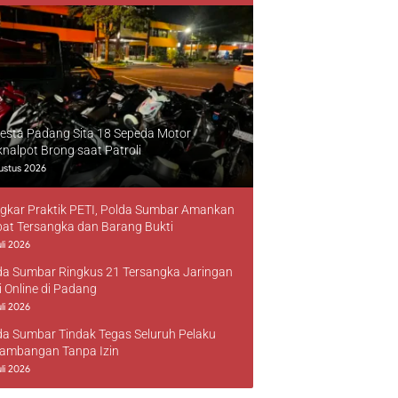
resta Padang Sita 18 Sepeda Motor
knalpot Brong saat Patroli
ustus 2026
gkar Praktik PETI, Polda Sumbar Amankan
at Tersangka dan Barang Bukti
li 2026
da Sumbar Ringkus 21 Tersangka Jaringan
i Online di Padang
li 2026
da Sumbar Tindak Tegas Seluruh Pelaku
ambangan Tanpa Izin
li 2026