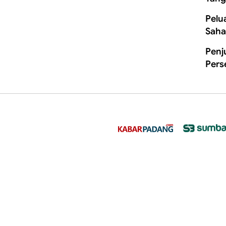
Pelu
Saha
Penj
Pers