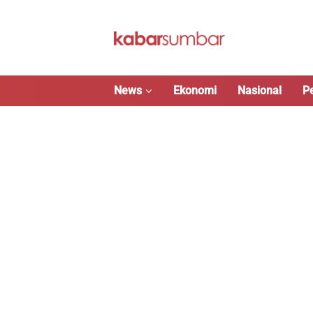
Langsung
ke
konten
News
Ekonomi
Nasional
P