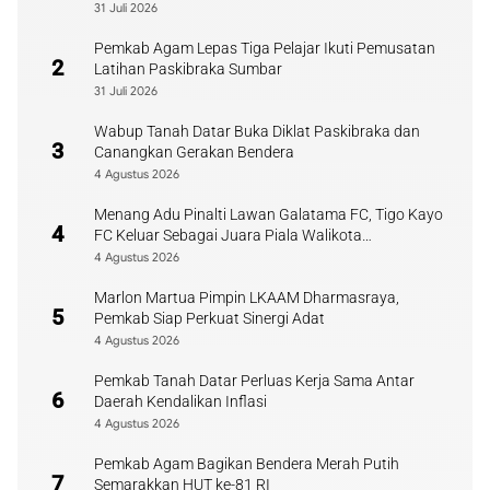
31 Juli 2026
Pemkab Agam Lepas Tiga Pelajar Ikuti Pemusatan
2
Latihan Paskibraka Sumbar
31 Juli 2026
Wabup Tanah Datar Buka Diklat Paskibraka dan
3
Canangkan Gerakan Bendera
4 Agustus 2026
Menang Adu Pinalti Lawan Galatama FC, Tigo Kayo
4
FC Keluar Sebagai Juara Piala Walikota
Payakumbuh
4 Agustus 2026
Marlon Martua Pimpin LKAAM Dharmasraya,
5
Pemkab Siap Perkuat Sinergi Adat
4 Agustus 2026
Pemkab Tanah Datar Perluas Kerja Sama Antar
6
Daerah Kendalikan Inflasi
4 Agustus 2026
Pemkab Agam Bagikan Bendera Merah Putih
7
Semarakkan HUT ke-81 RI